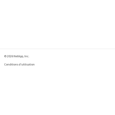
© 2026 NetApp, Inc.
Conditions d'utilisation
Déclaration de
confidentialité
Déclaration sur les
cookies
Paramètres des cookies
Envoyer des commentaires à propos de cette page