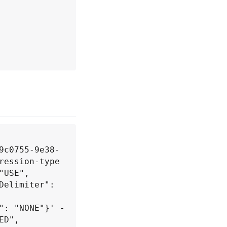
9c0755-9e38-
ession-type 
USE", 
elimiter": 
": "NONE"}' -
D", 