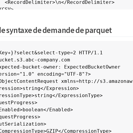
  <RecordDelimiter>\n</RecordDelimiter>

CSV>

putSerialization>

putSerialization>

e syntaxe de demande de parquet
SV>

  <FieldDelimiter>string</FieldDelimiter>

  <QuoteCharacter>string</QuoteCharacter>

  <QuoteEscapeCharacter>string</QuoteEscapeCha
Key+}?select&select-type=2 HTTP/1.1

  <QuoteFields>string</QuoteFields>

ucket.s3.abc-company.com

  <RecordDelimiter>string</RecordDelimiter>

xpected-bucket-owner: ExpectedBucketOwner

CSV>

ersion="1.0" encoding="UTF-8"?>

tputSerialization>

ObjectContentRequest xmlns=http://s3.amazonaw
nRange>

ression>string</Expression>

End>long</End>

ressionType>string</ExpressionType>

Start>long</Start>

uestProgress>

anRange>

Enabled>boolean</Enabled>

tObjectContentRequest>
questProgress>

utSerialization>

CompressionType>GZIP</CompressionType>
