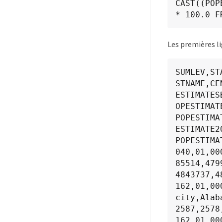
CAST((POP
* 100.0 F
Les premières li
SUMLEV,ST
STNAME,CE
ESTIMATES
OPESTIMAT
POPESTIMA
ESTIMATE2
POPESTIMAT
040,01,00
85514,479
4843737,4
162,01,00
city,Alab
2587,2578
162,01,00