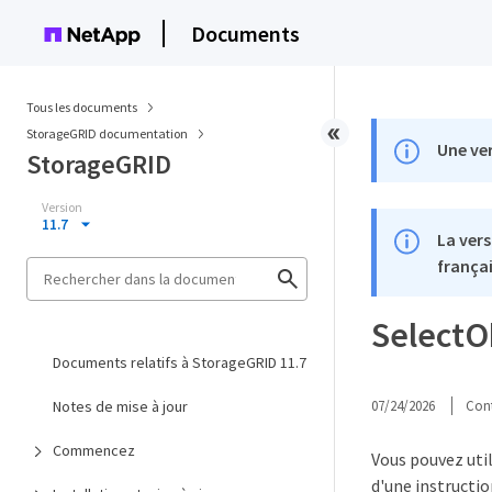
Documents
Tous les documents
StorageGRID documentation
Une ver
StorageGRID
Version
11.7
La vers
françai
SelectO
Documents relatifs à StorageGRID 11.7
Notes de mise à jour
07/24/2026
Cont
Commencez
Vous pouvez util
d'une instructi