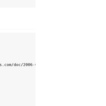
racter>

s.com/doc/2006-03-01/>
