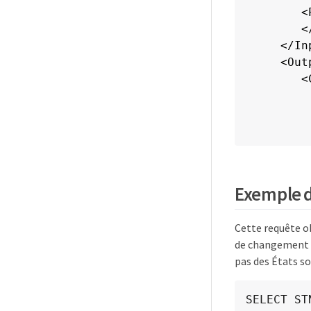
      <
      <
   </In
   <Out
      <C
       
       
       
       
       
      </
Exemple 
   </Ou
   <Sca
Cette requête o
      <
de changement d
      <
pas des États so
   </Sc
</Selec
SELECT ST