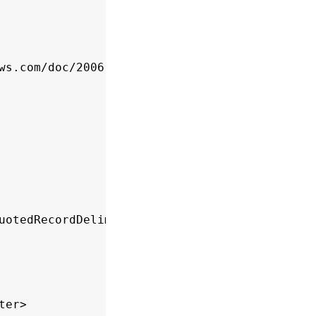
ws.com/doc/2006-03-01/">

uotedRecordDelimiter>

er>
