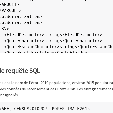
PARQUET>

/PARQUET>

putSerialization>

putSerialization>

SV>

  <FieldDelimiter>string</FieldDelimiter>

  <QuoteCharacter>string</QuoteCharacter>

  <QuoteEscapeCharacter>string</QuoteEscapeCha
  <QuoteFields>string</QuoteFields>

  <RecordDelimiter>string</RecordDelimiter>

CSV>

de requête SQL
tputSerialization>

nRange>

btient le nom de l'état, 2010 populations, environ 2015 populatio
End>long</End>

es données de recensement des États-Unis. Les enregistrements d
Start>long</Start>

nt ignorés.
anRange>

tObjectContentRequest>
NAME, CENSUS2010POP, POPESTIMATE2015, 