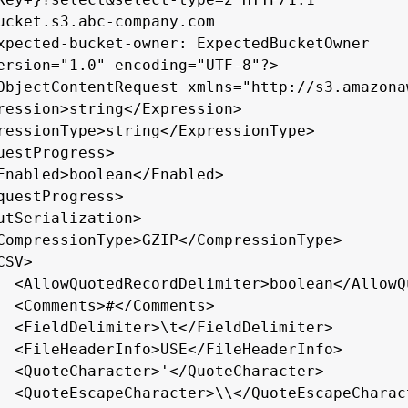
ucket.s3.abc-company.com

xpected-bucket-owner: ExpectedBucketOwner

ersion="1.0" encoding="UTF-8"?>

ObjectContentRequest xmlns="http://s3.amazona
ression>string</Expression>

ressionType>string</ExpressionType>

uestProgress>

Enabled>boolean</Enabled>

questProgress>

utSerialization>

CompressionType>GZIP</CompressionType>

SV>

  <AllowQuotedRecordDelimiter>boolean</AllowQ
  <Comments>#</Comments>

  <FieldDelimiter>\t</FieldDelimiter>

  <FileHeaderInfo>USE</FileHeaderInfo>

  <QuoteCharacter>'</QuoteCharacter>

  <QuoteEscapeCharacter>\\</QuoteEscapeCharact