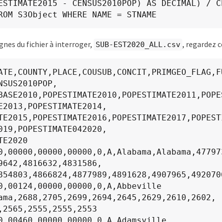
ESTIMATE2015 - CENSUS2010POP) AS DECIMAL) / CE
ROM S3Object WHERE NAME = STNAME
gnes du fichier à interroger,
, regardez 
SUB-EST2020_ALL.csv
ATE,COUNTY,PLACE,COUSUB,CONCIT,PRIMGEO_FLAG,F
NSUS2010POP,

BASE2010,POPESTIMATE2010,POPESTIMATE2011,POPE
E2013,POPESTIMATE2014,

TE2015,POPESTIMATE2016,POPESTIMATE2017,POPEST
019,POPESTIMATE042020,

E2020

0,00000,00000,00000,0,A,Alabama,Alabama,47797
9642,4816632,4831586,

854803,4866824,4877989,4891628,4907965,4920706
0,00124,00000,00000,0,A,Abbeville 
ama,2688,2705,2699,2694,2645,2629,2610,2602,

,2565,2555,2555,2553

0,00460,00000,00000,0,A,Adamsville 