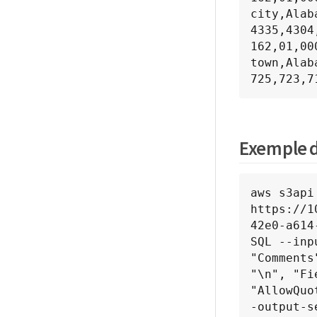
city,Alab
4335,4304
162,01,00
town,Alab
725,723,7
Exemple d
aws s3api
https://1
42e0-a614
SQL --inp
"Comments
"\n", "Fi
"AllowQuo
-output-s