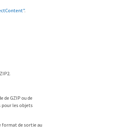
ectContent"
.
BZIP2.
de de GZIP ou de
 pour les objets
e format de sortie au