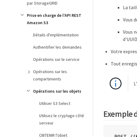
par StorageGRID
La tai
Prise en charge de l'API REST
Vous d
Amazon S3
Vous n
Détails d'implémentation
d'UUID
Authentifier les demandes
Votre expres
Opérations sur le service
Tout enregis
Opérations sur les
compartiments
L
Opérations sur les objets
Utiliser S3 Select
Exemple 
Utilisez le cryptage côté
serveur
OBTENIR l'objet
POST /{