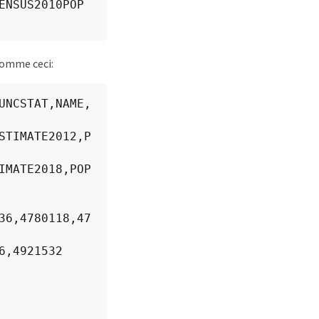
NSUS2010POP 
comme ceci:
UNCSTAT,NAME,
STIMATE2012,P
IMATE2018,POP
36,4780118,47
,4921532
