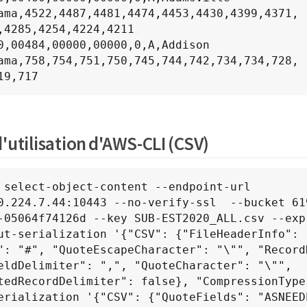
ama,4522,4487,4481,4474,4453,4430,4399,4371,

,4285,4254,4224,4211

0,00484,00000,00000,0,A,Addison 
ama,758,754,751,750,745,744,742,734,734,728,

19,717
'utilisation d'AWS-CLI (CSV)
 select-object-content --endpoint-url 
0.224.7.44:10443 --no-verify-ssl  --bucket 61
-05064f74126d --key SUB-EST2020_ALL.csv --expr
ut-serialization '{"CSV": {"FileHeaderInfo": "
": "#", "QuoteEscapeCharacter": "\"", "RecordD
eldDelimiter": ",", "QuoteCharacter": "\"", 
tedRecordDelimiter": false}, "CompressionType
erialization '{"CSV": {"QuoteFields": "ASNEEDE