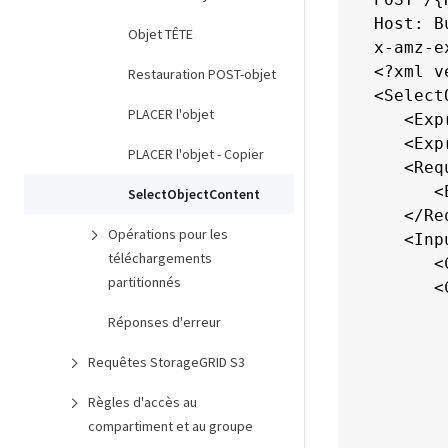
Host: B
Objet TÊTE
x-amz-e
<?xml v
Restauration POST-objet
<Select
PLACER l'objet
   <Exp
   <Exp
PLACER l'objet - Copier
   <Req
      <
SelectObjectContent
   </Re
Opérations pour les
   <Inp
téléchargements
      <
partitionnés
      <C
       
Réponses d'erreur
       
       
Requêtes StorageGRID S3
       
Règles d'accès au
       
compartiment et au groupe
       