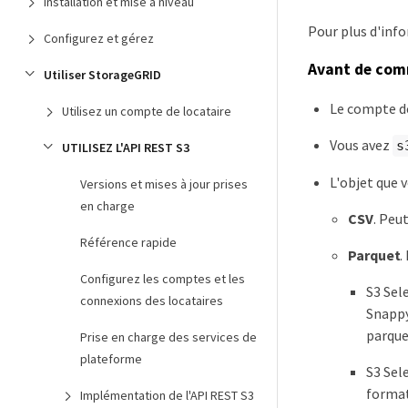
Installation et mise à niveau
Pour plus d'inf
Configurez et gérez
Avant de co
Utiliser StorageGRID
Le compte de
Utilisez un compte de locataire
Vous avez
s
UTILISEZ L'API REST S3
L'objet que 
Versions et mises à jour prises
en charge
CSV
. Peu
Référence rapide
Parquet
.
Configurez les comptes et les
S3 Sel
connexions des locataires
Snappy
parque
Prise en charge des services de
plateforme
S3 Sel
format
Implémentation de l'API REST S3