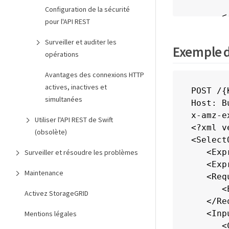
       
Configuration de la sécurité
      </
pour l'API REST
   </In
   <Out
Surveiller et auditer les
Exemple d
      <C
opérations
       
Avantages des connexions HTTP
       
actives, inactives et
       
POST /{
simultanées
       
Host: B
       
x-amz-e
Utiliser l'API REST de Swift
      </
<?xml v
(obsolète)
   </Ou
<Select
   <Sca
   <Exp
Surveiller et résoudre les problèmes
      <
   <Exp
Maintenance
      <
   <Req
   </Sc
      <
Activez StorageGRID
</Selec
   </Re
   <Inp
Mentions légales
      <