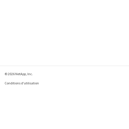
© 2026 NetApp, Inc.
Conditions d'utilisation
Déclaration de
confidentialité
Déclaration sur les
cookies
Paramètres des cookies