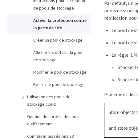
Instructions pour la création
Par défaut, un p
de pools de stockage
pools de stockag
réplication pour
Activer la protection contre
la perte de site
Le pool de s
Créer un pool de stockage
Le pool de s
Afficher les détails du pool
La règle ILM
de stockage
Stocker le
Modifier le pool de stockage
Stockez le
Retirez le pool de stockage
Placement des r
Utilisation des pools de
stockage cloud
Gestion des profils de code
d'effacement
Configurer les régions S3