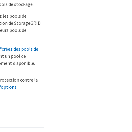
ools de stockage :
z les pools de
ation de StorageGRID.
ieurs pools de
"créez des pools de
ent un pool de
ement disponible.
rotection contre la
"options