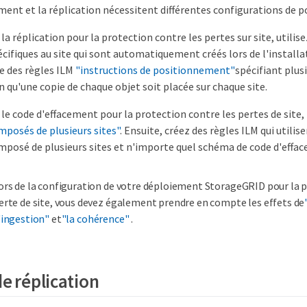
ment et la réplication nécessitent différentes configurations de p
 la réplication pour la protection contre les pertes sur site, utilise
cifiques au site qui sont automatiquement créés lors de l'install
e des règles ILM
"instructions de positionnement"
spécifiant plus
n qu'une copie de chaque objet soit placée sur chaque site.
r le code d'effacement pour la protection contre les pertes de site,
posés de plusieurs sites"
. Ensuite, créez des règles ILM qui utilis
posé de plusieurs sites et n'importe quel schéma de code d'effac
ors de la configuration de votre déploiement StorageGRID pour la p
erte de site, vous devez également prendre en compte les effets de
'ingestion"
et
"la cohérence"
.
e réplication