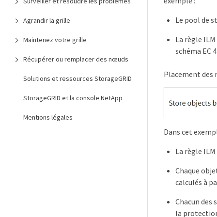
exemple :
Surveiller et résoudre les problèmes
Le pool de st
Agrandir la grille
La règle ILM
Maintenez votre grille
schéma EC 4+
Récupérer ou remplacer des nœuds
Placement des r
Solutions et ressources StorageGRID
StorageGRID et la console NetApp
Mentions légales
Dans cet exempl
La règle ILM
Chaque objet
calculés à pa
Chacun des s
la protectio