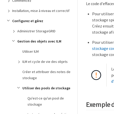
Commencez
Le code d'efface
Installation, mise à niveau et correctif
Pour utiliser
stockage spé
Configurez et gérez
Créez ensuit
Administrer StorageGRID
stockage afi
Gestion des objets avec ILM
Pour utilise
stockage com
Utiliser ILM
stockage com
ILM et cycle de vie des objets
L
Créer et attribuer des notes de
p
stockage
d
Utiliser des pools de stockage
Qu'est-ce qu'un pool de
Exemple d
stockage