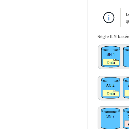
L
q
Règle ILM basée