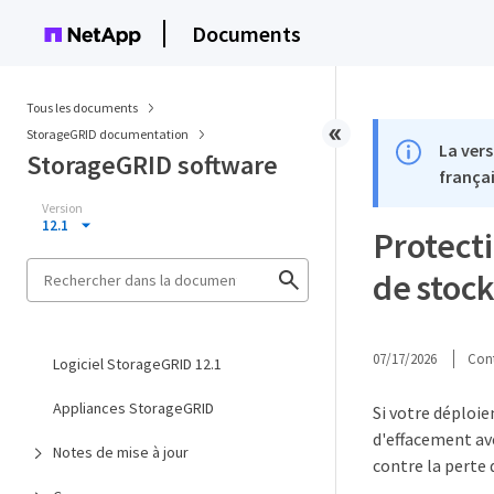
Documents
Tous les documents
StorageGRID documentation
La vers
StorageGRID software
françai
Version
12.1
Protecti
de stoc
07/17/2026
Cont
Logiciel StorageGRID 12.1
Appliances StorageGRID
Si votre déploie
d'effacement av
Notes de mise à jour
contre la perte d