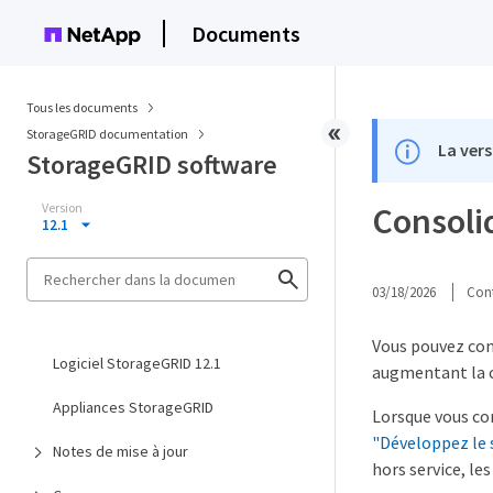
Documents
Tous les documents
StorageGRID documentation
La vers
StorageGRID software
Version
Consoli
12.1
03/18/2026
Cont
Vous pouvez con
Logiciel StorageGRID 12.1
augmentant la c
Appliances StorageGRID
Lorsque vous co
"Développez le
Notes de mise à jour
hors service, l