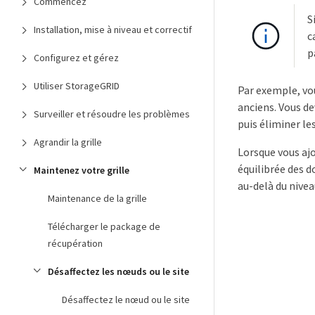
Commencez
S
Installation, mise à niveau et correctif
c
p
Configurez et gérez
Utiliser StorageGRID
Par exemple, vo
anciens. Vous de
Surveiller et résoudre les problèmes
puis éliminer le
Agrandir la grille
Lorsque vous aj
équilibrée des 
Maintenez votre grille
au-delà du nivea
Maintenance de la grille
Télécharger le package de
récupération
Désaffectez les nœuds ou le site
Désaffectez le nœud ou le site