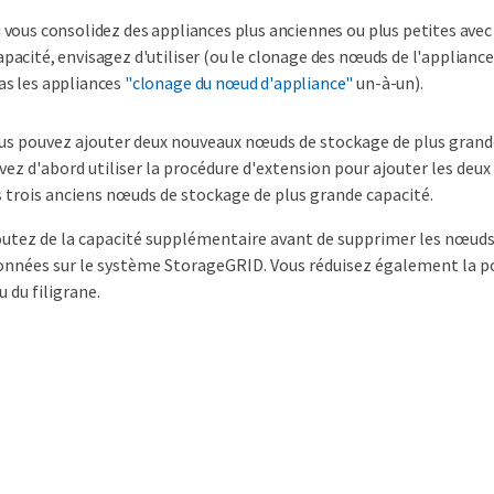
i vous consolidez des appliances plus anciennes ou plus petites ave
apacité, envisagez d'utiliser (ou le clonage des nœuds de l'applianc
as les appliances
"clonage du nœud d'appliance"
un-à-un).
us pouvez ajouter deux nouveaux nœuds de stockage de plus grand
vez d'abord utiliser la procédure d'extension pour ajouter les de
s trois anciens nœuds de stockage de plus grande capacité.
outez de la capacité supplémentaire avant de supprimer les nœuds 
données sur le système StorageGRID. Vous réduisez également la po
u du filigrane.