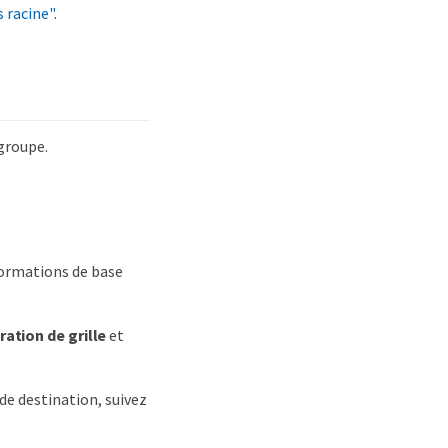
s racine"
.
 groupe.
formations de base
ration de grille
et
 de destination, suivez