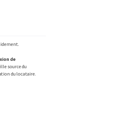
pidement.
exion de
ille source du
ation du locataire.