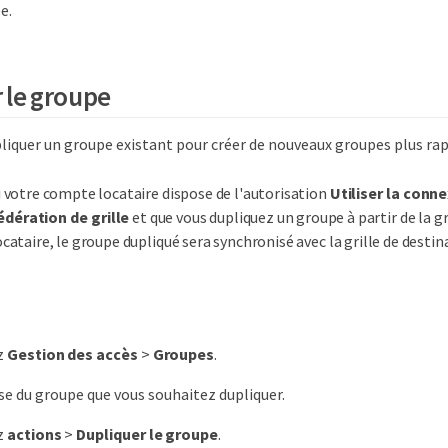
e.
 le groupe
liquer un groupe existant pour créer de nouveaux groupes plus ra
i votre compte locataire dispose de l'autorisation
Utiliser la conn
édération de grille
et que vous dupliquez un groupe à partir de la gr
ocataire, le groupe dupliqué sera synchronisé avec la grille de destin
z
Gestion des accès
>
Groupes
.
se du groupe que vous souhaitez dupliquer.
z
actions
>
Dupliquer le groupe
.