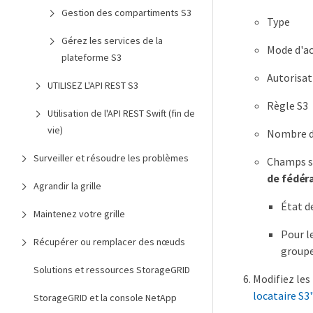
Gestion des compartiments S3
Type
Gérez les services de la
Mode d'a
plateforme S3
Autorisat
UTILISEZ L'API REST S3
Règle S3
Utilisation de l'API REST Swift (fin de
vie)
Nombre d'
Surveiller et résoudre les problèmes
Champs su
de fédéra
Agrandir la grille
État d
Maintenez votre grille
Pour l
Récupérer ou remplacer des nœuds
groupe
Solutions et ressources StorageGRID
Modifiez les
locataire S3
StorageGRID et la console NetApp