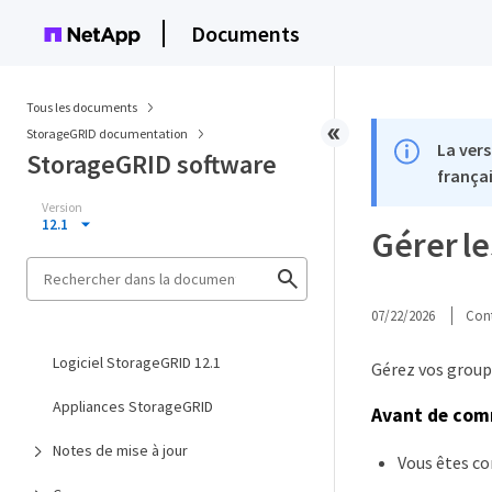
Documents
Tous les documents
StorageGRID documentation
La vers
StorageGRID software
françai
Version
12.1
Gérer le
07/22/2026
Cont
Logiciel StorageGRID 12.1
Gérez vos groupe
Appliances StorageGRID
Avant de co
Notes de mise à jour
Vous êtes co