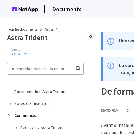
Documents
Tous les documents
Astra
Astra Trident
Une ver
Version
24.02
La vers
françai
De form
Documentation Astra Trident
Notes de mise à jour
06/28/2024
Cont
Commencez
Avant d'installe
Découvrez Astra Trident
peut que les sy