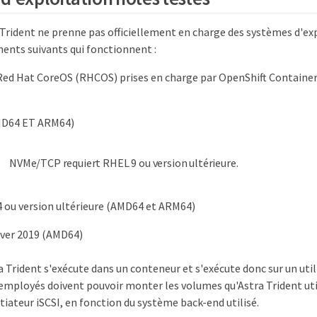
 Trident ne prenne pas officiellement en charge des systèmes d'exp
éments suivants qui fonctionnent :
 Red Hat CoreOS (RHCOS) prises en charge par OpenShift Containe
MD64 ET ARM64)
NVMe/TCP requiert RHEL 9 ou version ultérieure.
 ou version ultérieure (AMD64 et ARM64)
ver 2019 (AMD64)
a Trident s'exécute dans un conteneur et s'exécute donc sur un util
employés doivent pouvoir monter les volumes qu'Astra Trident util
itiateur iSCSI, en fonction du système back-end utilisé.