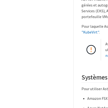
gérées et auto
Services (EKS),
portefeuille VM
Pour laquelle A
"KubeVirt"
.
A
u
n
Systèmes 
Pour utiliser As
Amazon FSX