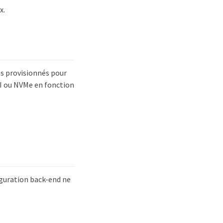
x.
s provisionnés pour
SI ou NVMe en fonction
iguration back-end ne