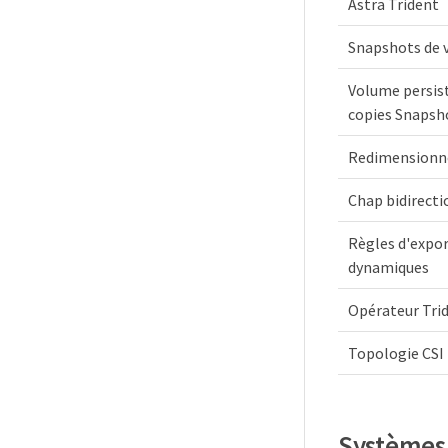
Astra Trident
Snapshots de 
Volume persist
copies Snapsh
Redimensionn
Chap bidirect
Règles d'expo
dynamiques
Opérateur Tri
Topologie CSI
Systèmes 