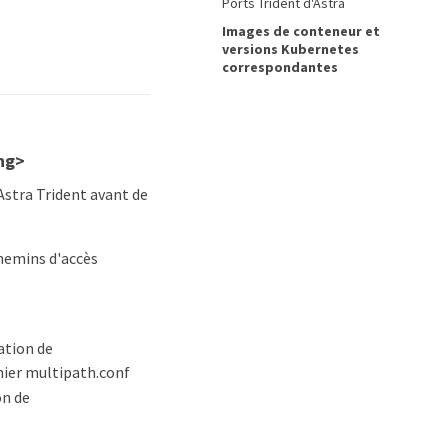
Ports Trident d'Astra
Images de conteneur et
versions Kubernetes
correspondantes
ong>
Astra Trident avant de
chemins d'accès
ation de
chier multipath.conf
on de