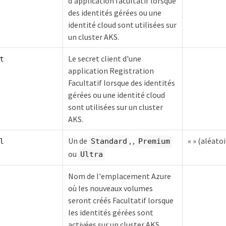
d'application facultatif lorsque
des identités gérées ou une
identité cloud sont utilisées sur
un cluster AKS.
Le secret client d'une
t
application Registration
Facultatif lorsque des identités
gérées ou une identité cloud
sont utilisées sur un cluster
AKS.
Un de
, ,
« » (aléatoi
l
Standard
Premium
ou
Ultra
Nom de l'emplacement Azure
où les nouveaux volumes
seront créés Facultatif lorsque
les identités gérées sont
activées sur un cluster AKS.