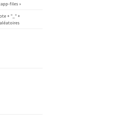
app-files »
ote + "_" +
aléatoires