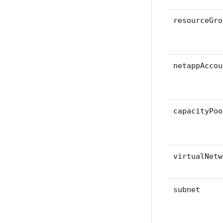
resourceGro
netappAccou
capacityPoo
virtualNetw
subnet