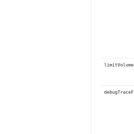
limitVolume
debugTraceF