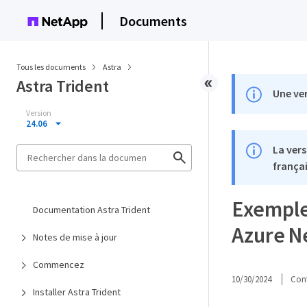
Documents
Tous les documents
Astra
Astra Trident
Une ver
Version
24.06
La vers
françai
Exemple
Documentation Astra Trident
Azure N
Notes de mise à jour
Commencez
10/30/2024
Cont
Installer Astra Trident