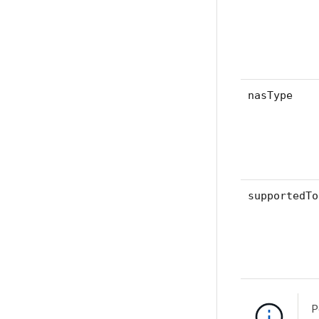
nasType
supportedTo
P