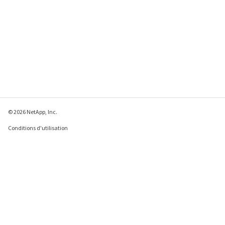
© 2026 NetApp, Inc.
Conditions d'utilisation
Déclaration de
confidentialité
Déclaration sur les
cookies
Paramètres des cookies
Envoyer des commentaires à propos de cette page