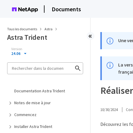
Documents
Tous les documents
Astra
Astra Trident
Une ver
Version
24.06
La vers
françai
Réalise
Documentation Astra Trident
Notes de mise à jour
10/30/2024
Cont
Commencez
Découvrez les fo
Installer Astra Trident