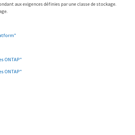
dant aux exigences définies par une classe de stockage.
age.
latform"
mes ONTAP"
mes ONTAP"