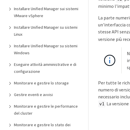
minimo l'impatto
Installare Unified Manager sui sistemi
VMware vSphere
La parte numeric
un'interfaccia c
Installare Unified Manager su sistemi
stesse API senz
Linux
versione più rec
Installare Unified Manager su sistemi
Windows
N
i
Eseguire attività amministrative e di
s
configurazione
Per tutte le ric
Monitorare e gestire lo storage
numero di versio
Gestire eventi e avvisi
necessario inclu
La versione 
v1
Monitorare e gestire le performance
del cluster
Monitorare e gestire lo stato dei