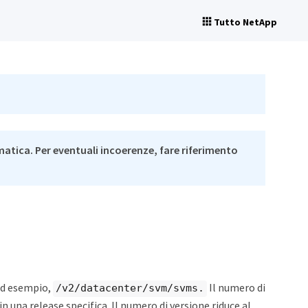
Tutto NetApp
matica. Per eventuali incoerenze, fare riferimento
 Ad esempio,
Il numero di
/v2/datacenter/svm/svms.
in una release specifica. Il numero di versione riduce al