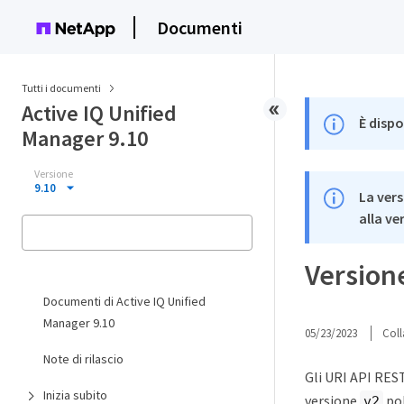
Documenti
Tutti i documenti
Active IQ Unified
È dispo
Manager 9.10
Versione
9.10
La vers
alla ve
Versione
Documenti di Active IQ Unified
Manager 9.10
05/23/2023
Coll
Note di rilascio
Gli URI API RES
Inizia subito
versione
po
v2