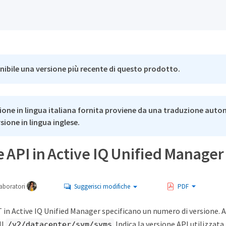
nibile una versione più recente di questo prodotto.
ione in lingua italiana fornita proviene da una traduzione auto
rsione in lingua inglese.
 API in Active IQ Unified Manager
aboratori
Suggerisci modifiche
PDF
T in Active IQ Unified Manager specificano un numero di versione.
ll
Indica la versione API utilizzata 
/v2/datacenter/svm/svms