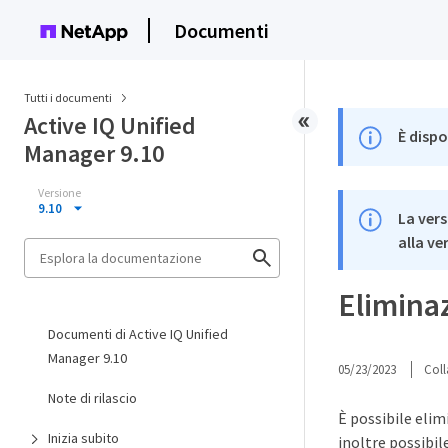
Documenti
Tutti i documenti
Active IQ Unified
È dispo
Manager 9.10
Versione
9.10
La vers
alla ve
Eliminaz
Documenti di Active IQ Unified
Manager 9.10
05/23/2023
Coll
Note di rilascio
È possibile elim
Inizia subito
inoltre possibil