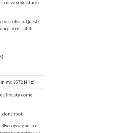
ico deve soddisfare i
zio su disco. Questi
mance accettabili.
B)
 minimo 9572 MHz)
ne allocata come
tizione root
u disco assegnato a
rectory, montata su