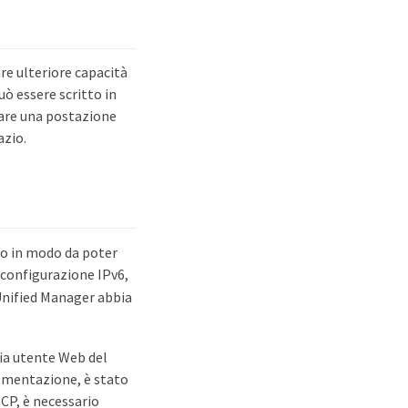
are ulteriore capacità
uò essere scritto in
care una postazione
azio.
ato in modo da poter
i configurazione IPv6,
 Unified Manager abbia
cia utente Web del
lementazione, è stato
HCP, è necessario