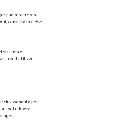
nager può monitorare
oni, consulta la
Guida
el sistema e
ausa dell'utilizzo
o esclusivamente per
zioni potrebbero
anager.