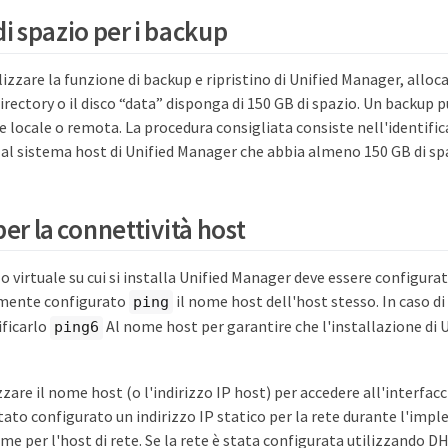
di spazio per i backup
ilizzare la funzione di backup e ripristino di Unified Manager, alloc
irectory o il disco “data” disponga di 150 GB di spazio. Un backup p
 locale o remota. La procedura consigliata consiste nell'identifi
al sistema host di Unified Manager che abbia almeno 150 GB di sp
per la connettività host
o o virtuale su cui si installa Unified Manager deve essere configur
amente configurato
il nome host dell'host stesso. In caso d
ping
ificarlo
Al nome host per garantire che l'installazione di
ping6
izzare il nome host (o l'indirizzo IP host) per accedere all'interfac
tato configurato un indirizzo IP statico per la rete durante l'imp
e per l'host di rete. Se la rete è stata configurata utilizzando D