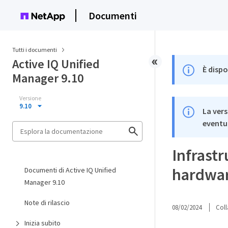
Documenti
Tutti i documenti
Active IQ Unified
È dispo
Manager 9.10
Versione
9.10
La vers
eventua
Infrastr
hardwa
Documenti di Active IQ Unified
Manager 9.10
Note di rilascio
08/02/2024
Coll
Inizia subito