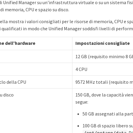
di Unified Manager su un'infrastruttura virtuale o su un sistema fis
 di memoria, CPU e spazio su disco.
lla mostra i valori consigliati per le risorse di memoria, CPU e spa
i qualificati in modo che Unified Manager soddisfi livelli di perfor
ne dell'hardware
Impostazioni consigliate
12 GB (requisito minimo 8 G
4 CPU
iclo della CPU
9572 MHz totali (requisito
u disco
150 GB, dove la capacità vie
segue:
50 GB assegnati alla par
100 GB di spazio libero s
Di