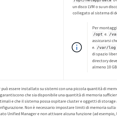
/opt/netapp/data
un disco LVM o su un disc
collegato al sistema di 
Per montaggi
e.
/opt
/va
assicurarsi c
e.
/var/log
di spazio liber
directory deve
almeno 10 GB 
può essere installato su sistemi con una piccola quantità di memo
garantiscono che sia disponibile una quantità di memoria sufficie
mali e che il sistema possa ospitare cluster e oggetti di storage 
onfigurazione. Non è necessario impostare limiti di memoria sulla 
ato Unified Manager e non attivare alcuna funzione (ad esempio, l