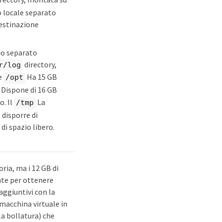
o locale separato
destinazione
o separato
directory,
r/log
he
Ha 15 GB
/opt
Dispone di 16 GB
o. Il
La
/tmp
 disporre di
di spazio libero.
ria, ma i 12 GB di
nte per ottenere
aggiuntivi con la
macchina virtuale in
a bollatura) che