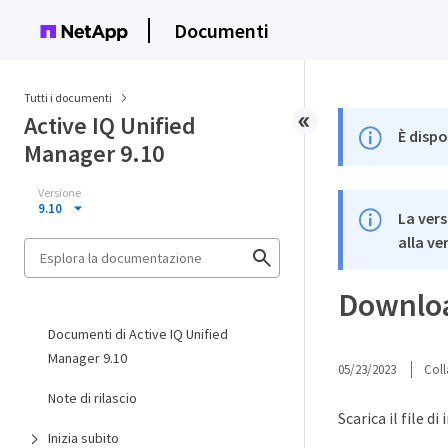
Documenti
Tutti i documenti
Active IQ Unified
È dispo
Manager 9.10
Versione
9.10
La vers
alla ve
Download
Documenti di Active IQ Unified
Manager 9.10
05/23/2023
Coll
Note di rilascio
Scarica il file 
Inizia subito