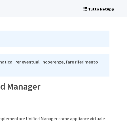
Tutto NetApp
matica. Per eventuali incoerenze, fare riferimento
ied Manager
r implementare Unified Manager come appliance virtuale.