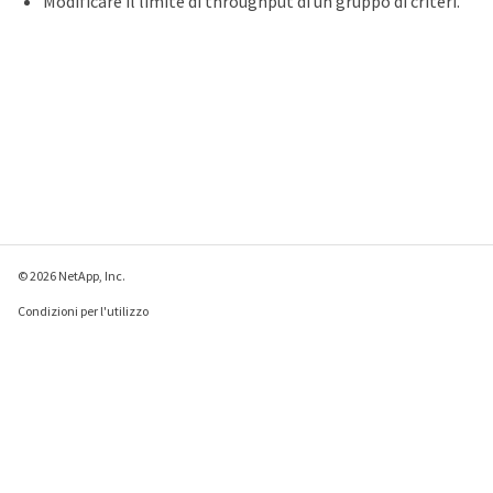
Modificare il limite di throughput di un gruppo di criteri.
© 2026 NetApp, Inc.
Condizioni per l'utilizzo
Direttiva sulla privacy
Direttiva sui cookie
Impostazioni cookie
Invia feedback su questa pagina