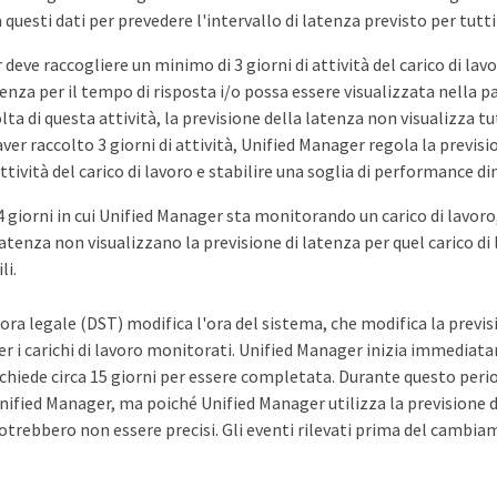
 questi dati per prevedere l'intervallo di latenza previsto per tutti
deve raccogliere un minimo di 3 giorni di attività del carico di lavo
tenza per il tempo di risposta i/o possa essere visualizzata nella 
ta di questa attività, la previsione della latenza non visualizza tut
ver raccolto 3 giorni di attività, Unified Manager regola la previsio
ttività del carico di lavoro e stabilire una soglia di performance di
4 giorni in cui Unified Manager sta monitorando un carico di lavoro,
i latenza non visualizzano la previsione di latenza per quel carico di
li.
'ora legale (DST) modifica l'ora del sistema, che modifica la previ
er i carichi di lavoro monitorati. Unified Manager inizia immediat
ichiede circa 15 giorni per essere completata. Durante questo peri
nified Manager, ma poiché Unified Manager utilizza la previsione de
otrebbero non essere precisi. Gli eventi rilevati prima del cambia