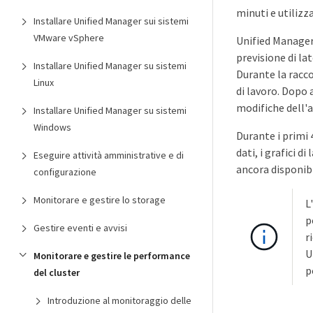
minuti e utilizza
Installare Unified Manager sui sistemi
VMware vSphere
Unified Manager 
previsione di la
Installare Unified Manager su sistemi
Durante la raccol
Linux
di lavoro. Dopo a
modifiche dell'a
Installare Unified Manager su sistemi
Windows
Durante i primi 
dati, i grafici d
Eseguire attività amministrative e di
ancora disponibi
configurazione
Monitorare e gestire lo storage
L
p
Gestire eventi e avvisi
r
U
Monitorare e gestire le performance
p
del cluster
Introduzione al monitoraggio delle