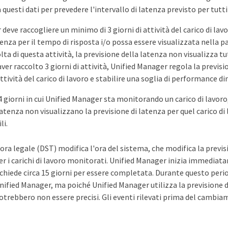
 questi dati per prevedere l'intervallo di latenza previsto per tutti
deve raccogliere un minimo di 3 giorni di attività del carico di lavo
tenza per il tempo di risposta i/o possa essere visualizzata nella 
ta di questa attività, la previsione della latenza non visualizza tut
ver raccolto 3 giorni di attività, Unified Manager regola la previsio
ttività del carico di lavoro e stabilire una soglia di performance di
4 giorni in cui Unified Manager sta monitorando un carico di lavoro,
i latenza non visualizzano la previsione di latenza per quel carico di
li.
'ora legale (DST) modifica l'ora del sistema, che modifica la previ
er i carichi di lavoro monitorati. Unified Manager inizia immediat
ichiede circa 15 giorni per essere completata. Durante questo peri
nified Manager, ma poiché Unified Manager utilizza la previsione de
otrebbero non essere precisi. Gli eventi rilevati prima del cambia