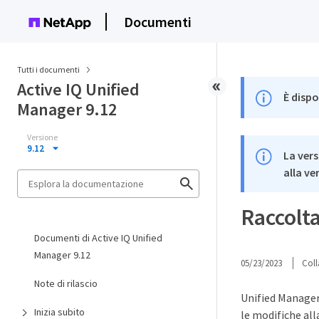
Documenti
Tutti i documenti
Active IQ Unified
È dispo
Manager 9.12
Versione
9.12
La vers
alla ve
Raccolta
Documenti di Active IQ Unified
Manager 9.12
05/23/2023
Coll
Note di rilascio
Unified Manager r
Inizia subito
le modifiche all