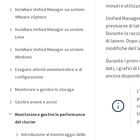
minuti e utilizza
Installare Unified Manager sui sistemi
VMware vSphere
Unified Manager 
previsione di la
Installare Unified Manager su sistemi
Durante la raccol
Linux
di lavoro. Dopo a
modifiche dell'a
Installare Unified Manager su sistemi
Windows
Durante i primi 
dati, i grafici d
Eseguire attività amministrative e di
ancora disponibi
configurazione
Monitorare e gestire lo storage
L
p
Gestire eventi e avvisi
r
U
Monitorare e gestire le performance
p
del cluster
Introduzione al monitoraggio delle