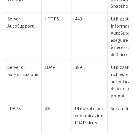
Snapshot.
Server
HTTPS
443
Utilizzato 
AutoSupport
informazio
AutoSuppor
eseguire q
è necessar
dell'access
Server di
LDAP
389
Utilizzato 
autenticazione
richieste di
autenticaz
di ricerca d
gruppi.
LDAPS
636
Utilizzato per
Server di p
comunicazioni
LDAP sicure.