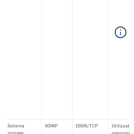
Sistema
NDMP
10000/TCP
Utilizzato
storage
operazioni 