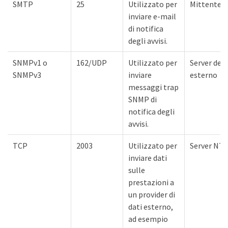
SMTP
25
Utilizzato per
Mittente 
inviare e-mail
di notifica
degli avvisi.
SNMPv1 o
162/UDP
Utilizzato per
Server del 
SNMPv3
inviare
esterno
messaggi trap
SNMP di
notifica degli
avvisi.
TCP
2003
Utilizzato per
Server NT
inviare dati
sulle
prestazioni a
un provider di
dati esterno,
ad esempio