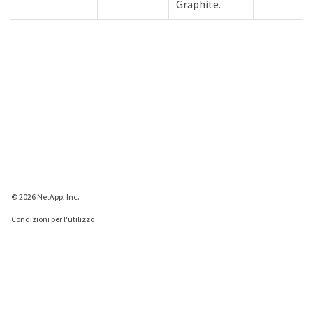
Graphite.
© 2026 NetApp, Inc.
Condizioni per l'utilizzo
Direttiva sulla privacy
Direttiva sui cookie
Impostazioni cookie