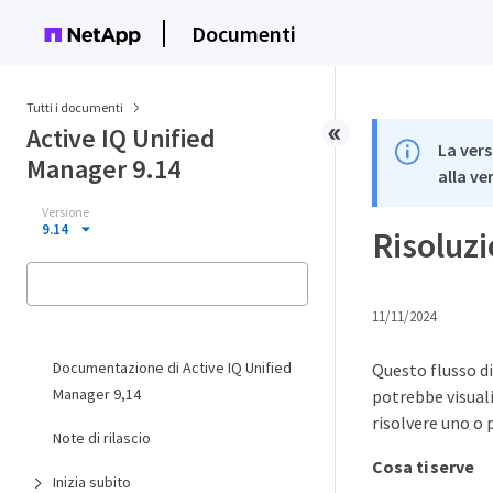
Documenti
Tutti i documenti
Active IQ Unified
La vers
Manager 9.14
alla ve
Versione
9.14
Risoluzi
11/11/2024
Documentazione di Active IQ Unified
Questo flusso di
Manager 9,14
potrebbe visual
risolvere uno o p
Note di rilascio
Cosa ti serve
Inizia subito