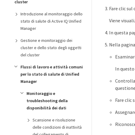
cluster
Fare clic su
Introduzione al monitoraggio dello
Viene visuali
stato di salute di Active IQ Unified
Manager
In questa pa
Gestione e monitoraggio dei
Nella pagina
cluster e dello stato degli oggetti
del cluster
Esaminare
Flussi di lavoro e attività comuni
In questo
per lo stato di salute di Unified
Controlla
Manager
questione 
Monitoraggio e
Fare clic 
troubleshooting della
disponibilità dei dati
Assegnare
Scansione e risoluzione
Riconosce
delle condizioni di inattività
del collegamento di