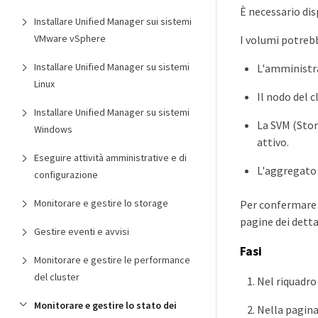
È necessario di
Installare Unified Manager sui sistemi
VMware vSphere
I volumi potrebb
Installare Unified Manager su sistemi
L'amministra
Linux
Il nodo del c
Installare Unified Manager su sistemi
La SVM (Stor
Windows
attivo.
Eseguire attività amministrative e di
L'aggregato 
configurazione
Monitorare e gestire lo storage
Per confermare o
pagine dei dett
Gestire eventi e avvisi
Fasi
Monitorare e gestire le performance
del cluster
Nel riquadro 
Monitorare e gestire lo stato dei
Nella pagina