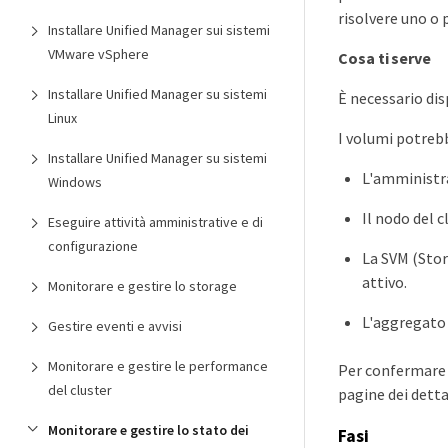
risolvere uno o p
Installare Unified Manager sui sistemi
VMware vSphere
Cosa ti serve
Installare Unified Manager su sistemi
È necessario di
Linux
I volumi potrebb
Installare Unified Manager su sistemi
L'amministra
Windows
Il nodo del c
Eseguire attività amministrative e di
configurazione
La SVM (Stor
attivo.
Monitorare e gestire lo storage
L'aggregato 
Gestire eventi e avvisi
Monitorare e gestire le performance
Per confermare o
del cluster
pagine dei dett
Monitorare e gestire lo stato dei
Fasi