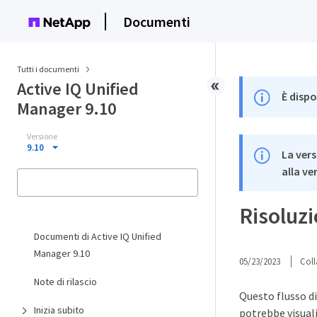
Documenti
Tutti i documenti
Active IQ Unified
È dispo
Manager 9.10
Versione
9.10
La vers
alla ve
Risoluzi
Documenti di Active IQ Unified
Manager 9.10
05/23/2023
Coll
Note di rilascio
Questo flusso di
Inizia subito
potrebbe visual