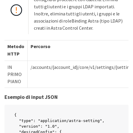
tutti gli utenti e i gruppi LDAP importati.
Inoltre, elimina tutti gli utenti, i gruppi e le
associazioni di roleBinding Astra (tipo LDAP)
creati in Astra Control Center.
Metodo
Percorso
HTTP
IN
/accounts/{account_id}/core/v1/settings/{setting
PRIMO
PIANO
Esempio di input JSON
{

  "type": "application/astra-setting",

  "version": "1.0",

  "desiredConfig": {
