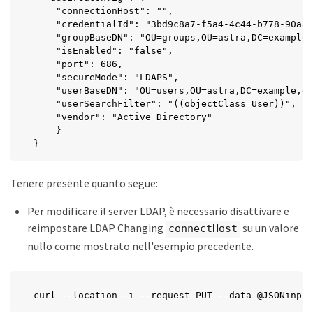
    "connectionHost": "",

    "credentialId": "3bd9c8a7-f5a4-4c44-b778-90a85
    "groupBaseDN": "OU=groups,OU=astra,DC=example,
    "isEnabled": "false",

    "port": 686,

    "secureMode": "LDAPS",

    "userBaseDN": "OU=users,OU=astra,DC=example,dc
    "userSearchFilter": "((objectClass=User))",

    "vendor": "Active Directory"

    }

}
Tenere presente quanto segue:
Per modificare il server LDAP, è necessario disattivare e
reimpostare LDAP Changing
su un valore
connectHost
nullo come mostrato nell'esempio precedente.
curl --location -i --request PUT --data @JSONinput