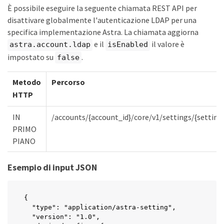
È possibile eseguire la seguente chiamata REST API per
disattivare globalmente l'autenticazione LDAP per una
specifica implementazione Astra. La chiamata aggiorna
e il
il valore è
astra.account.ldap
isEnabled
impostato su
.
false
Metodo
Percorso
HTTP
IN
/accounts/{account_id}/core/v1/settings/{setting
PRIMO
PIANO
Esempio di input JSON
{

  "type": "application/astra-setting",

  "version": "1.0",
