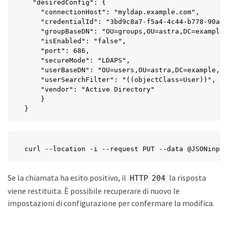
  "desiredConfig": {

    "connectionHost": "myldap.example.com",

    "credentialId": "3bd9c8a7-f5a4-4c44-b778-90a85
    "groupBaseDN": "OU=groups,OU=astra,DC=example,
    "isEnabled": "false",

    "port": 686,

    "secureMode": "LDAPS",

    "userBaseDN": "OU=users,OU=astra,DC=example,dc
    "userSearchFilter": "((objectClass=User))",

    "vendor": "Active Directory"

    }

}
curl --location -i --request PUT --data @JSONinput
Se la chiamata ha esito positivo, il
la risposta
HTTP 204
viene restituita. È possibile recuperare di nuovo le
impostazioni di configurazione per confermare la modifica.