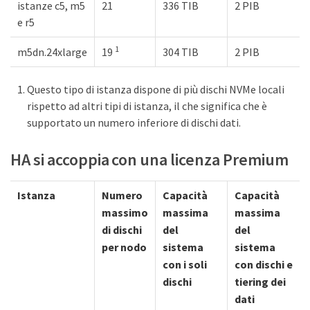
istanze c5, m5
21
336 TIB
2 PIB
e r5
1
m5dn.24xlarge
19
304 TIB
2 PIB
Questo tipo di istanza dispone di più dischi NVMe locali
rispetto ad altri tipi di istanza, il che significa che è
supportato un numero inferiore di dischi dati.
HA si accoppia con una licenza Premium
Istanza
Numero
Capacità
Capacità
massimo
massima
massima
di dischi
del
del
per nodo
sistema
sistema
con i soli
con dischi e
dischi
tiering dei
dati