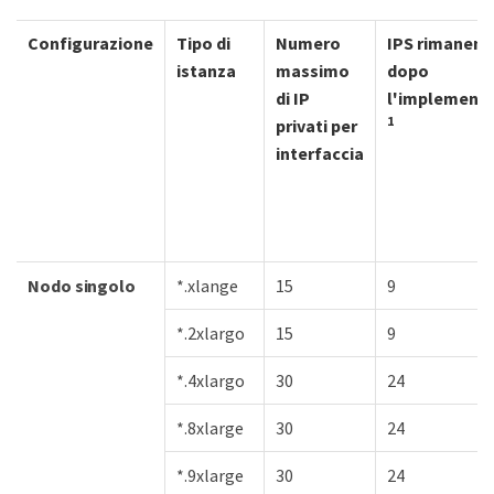
Configurazione
Tipo di
Numero
IPS rimanent
istanza
massimo
dopo
di IP
l'implement
1
privati per
interfaccia
Nodo singolo
*.xlange
15
9
*.2xlargo
15
9
*.4xlargo
30
24
*.8xlarge
30
24
*.9xlarge
30
24