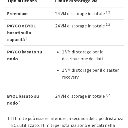
Tipo di licenza
Limite di storage VM
1,2
Freemium
24 VM di storage in totale
1,2
PAYGO o BYOL
24 VM di storage in totale
basati sulla
3
capacità
PAYGO basato su
1 VM di storage per la
nodo
distribuzione dei dati
1 VM di storage per il disaster
recovery
1,2
BYOL basato su
24 VM di storage in totale
4
nodo
Il limite può essere inferiore, a seconda del tipo di istanza
EC2 utilizzato. I limiti per istanza sono elencati nella