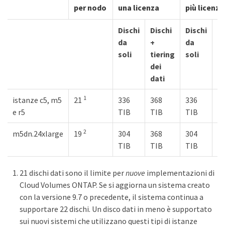
per nodo
una licenza
più licenze
Dischi
Dischi
Dischi
Di
da
+
da
+
soli
tiering
soli
ti
dei
de
dati
da
1
istanze c5, m5
21
336
368
336
2 
e r5
TIB
TIB
TIB
2
m5dn.24xlarge
19
304
368
304
2 
TIB
TIB
TIB
21 dischi dati sono il limite per
nuove
implementazioni di
Cloud Volumes ONTAP. Se si aggiorna un sistema creato
con la versione 9.7 o precedente, il sistema continua a
supportare 22 dischi. Un disco dati in meno è supportato
sui nuovi sistemi che utilizzano questi tipi di istanze