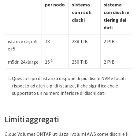
per nodo
sistema
sistema
con i soli
con dischi e
dischi
tiering dei
dati
istanze c5, m5
18
288 TIB
2 PIB
e r5
1
m5dn.24xlarge
16
256 TIB
2 PIB
Questo tipo di istanza dispone di più dischi NVMe locali
rispetto ad altri tipi di istanza, il che significa che è
supportato un numero inferiore di dischi dati.
Limiti aggregati
Cloud Volumes ONTAP utilizza i volumi AWS come dischi e li