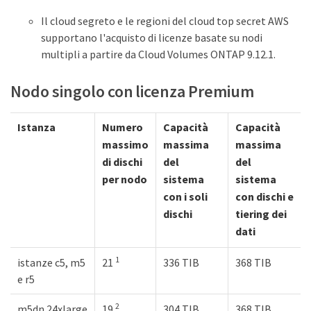
Il cloud segreto e le regioni del cloud top secret AWS
supportano l'acquisto di licenze basate su nodi
multipli a partire da Cloud Volumes ONTAP 9.12.1.
Nodo singolo con licenza Premium
Istanza
Numero
Capacità
Capacità
massimo
massima
massima
di dischi
del
del
per nodo
sistema
sistema
con i soli
con dischi e
dischi
tiering dei
dati
1
istanze c5, m5
21
336 TIB
368 TIB
e r5
2
m5dn.24xlarge
19
304 TIB
368 TIB