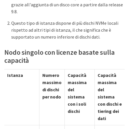
grazie all'aggiunta di un disco core a partire dalla release
9.8.
Questo tipo di istanza dispone di più dischi NVMe locali
rispetto ad altri tipi di istanza, il che significa che è
supportato un numero inferiore di dischi dati.
Nodo singolo con licenze basate sulla
capacità
Istanza
Numero
Capacità
Capacità
massimo
massima
massima
di dischi
del
del
per nodo
sistema
sistema
con i soli
con dischi e
dischi
tiering dei
dati