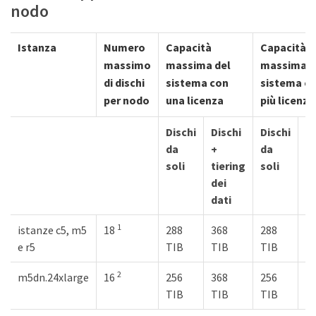
nodo
Istanza
Numero
Capacità
Capacità
massimo
massima del
massima d
di dischi
sistema con
sistema c
per nodo
una licenza
più licenze
Dischi
Dischi
Dischi
Di
da
+
da
+
soli
tiering
soli
ti
dei
de
dati
da
1
istanze c5, m5
18
288
368
288
2 
e r5
TIB
TIB
TIB
2
m5dn.24xlarge
16
256
368
256
2 
TIB
TIB
TIB