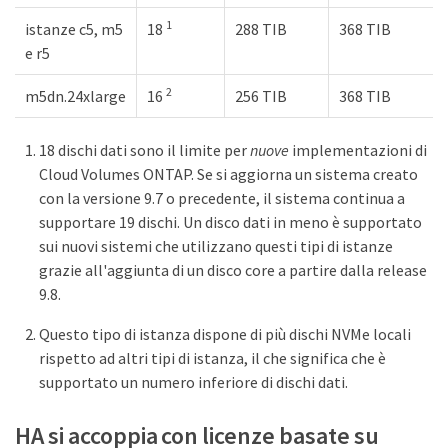
1
istanze c5, m5
18
288 TIB
368 TIB
e r5
2
m5dn.24xlarge
16
256 TIB
368 TIB
18 dischi dati sono il limite per
nuove
implementazioni di
Cloud Volumes ONTAP. Se si aggiorna un sistema creato
con la versione 9.7 o precedente, il sistema continua a
supportare 19 dischi. Un disco dati in meno è supportato
sui nuovi sistemi che utilizzano questi tipi di istanze
grazie all'aggiunta di un disco core a partire dalla release
9.8.
Questo tipo di istanza dispone di più dischi NVMe locali
rispetto ad altri tipi di istanza, il che significa che è
supportato un numero inferiore di dischi dati.
HA si accoppia con licenze basate su