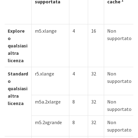
1
supportata
cache
Explore
m5.xlange
4
16
Non
o
supportato
qualsiasi
altra
licenza
Standard
r5.xlange
4
32
Non
o
supportato
qualsiasi
altra
m5a.2xlarge
8
32
Non
licenza
supportato
m5.2xgrande
8
32
Non
supportato