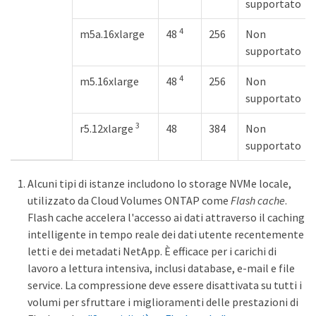
supportato
4
m5a.16xlarge
48
256
Non
supportato
4
m5.16xlarge
48
256
Non
supportato
3
r5.12xlarge
48
384
Non
supportato
Alcuni tipi di istanze includono lo storage NVMe locale,
utilizzato da Cloud Volumes ONTAP come
Flash cache
.
Flash cache accelera l'accesso ai dati attraverso il caching
intelligente in tempo reale dei dati utente recentemente
letti e dei metadati NetApp. È efficace per i carichi di
lavoro a lettura intensiva, inclusi database, e-mail e file
service. La compressione deve essere disattivata su tutti i
volumi per sfruttare i miglioramenti delle prestazioni di