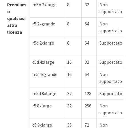
Premium
m5n.2xlarge
8
32
Non
o
supportato
qualsiasi
r5.2xgrande
8
64
Non
altra
supportato
licenza
r5d.2xlarge
8
64
Supportato
c5d.4xlarge
16
32
Supportato
m5.4xgrande
16
64
Non
supportato
m5d.8xlarge
32
128
Supportato
r5.8xlarge
32
256
Non
supportato
c5.9xlarge
36
72
Non