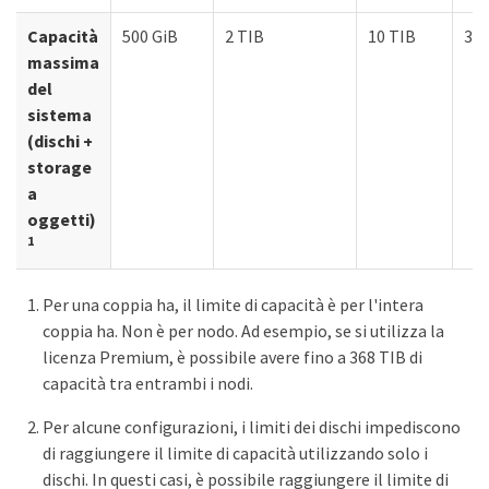
Capacità
500 GiB
2 TIB
10 TIB
36
massima
del
sistema
(dischi +
storage
a
oggetti)
1
Per una coppia ha, il limite di capacità è per l'intera
coppia ha. Non è per nodo. Ad esempio, se si utilizza la
licenza Premium, è possibile avere fino a 368 TIB di
capacità tra entrambi i nodi.
Per alcune configurazioni, i limiti dei dischi impediscono
di raggiungere il limite di capacità utilizzando solo i
dischi. In questi casi, è possibile raggiungere il limite di