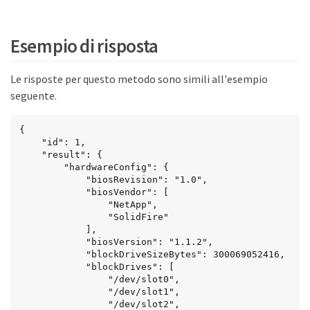
Esempio di risposta
Le risposte per questo metodo sono simili all'esempio
seguente.
{

    "id": 1,

    "result": {

        "hardwareConfig": {

            "biosRevision": "1.0",

            "biosVendor": [

                "NetApp",

                "SolidFire"

            ],

            "biosVersion": "1.1.2",

            "blockDriveSizeBytes": 300069052416,

            "blockDrives": [

                "/dev/slot0",

                "/dev/slot1",

                "/dev/slot2",
