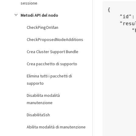
sessione
{

Metodi API del nodo
    "id": 1,

    "result": {

CheckPingOnVlan
        "hardwareConfig": {

            "biosRevision":
CheckProposedNodeAdditions
            "biosVend
               
Crea Cluster Support Bundle
                
Crea pacchetto di supporto
           
            "biosVersion": "
Elimina tutti i pacchetti di
            "blockDriveSizeBytes": 300
supporto
            "blockDriv
                "
Disabilita modalità
                "
manutenzione
                "
                "
DisabilitaSsh
                "
Abilita modalità di manutenzione
                "
                "