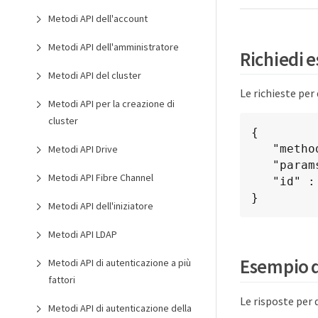
Metodi API dell'account
Metodi API dell'amministratore
Richiedi 
Metodi API del cluster
Le richieste pe
Metodi API per la creazione di
cluster
{

   "method": "GetHardwareConfig",

Metodi API Drive
   "params": {},

Metodi API Fibre Channel
   "id" : 1

}
Metodi API dell'iniziatore
Metodi API LDAP
Esempio d
Metodi API di autenticazione a più
fattori
Le risposte per
Metodi API di autenticazione della