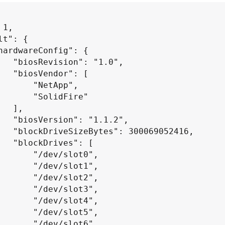
 "1.0",

or": [

 "NetApp",

"SolidFire"

 ],

1.1.2",

069052416,

es": [

/dev/slot0",

/dev/slot1",

/dev/slot2",

/dev/slot3",

/dev/slot4",

/dev/slot5",

/dev/slot6",
