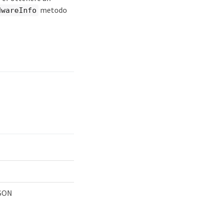
metodo
dwareInfo
SON