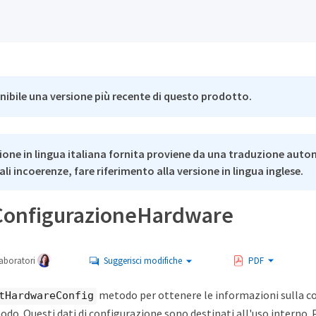
nibile una versione più recente di questo prodotto.
ione in lingua italiana fornita proviene da una traduzione auto
li incoerenze, fare riferimento alla versione in lingua inglese.
ConfigurazioneHardware
aboratori
Suggerisci modifiche
PDF
metodo per ottenere le informazioni sulla c
tHardwareConfig
odo. Questi dati di configurazione sono destinati all'uso interno.