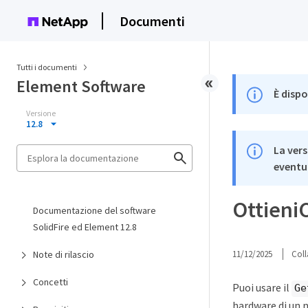
Documenti
Tutti i documenti
Element Software
È dispo
Versione
12.8
La vers
eventua
Ottieni
Documentazione del software
SolidFire ed Element 12.8
Note di rilascio
11/12/2025
Coll
Concetti
Puoi usare il
Ge
hardware di un n