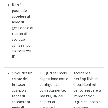
Non è
possibile
accedere al
nodo di
gestione o al
cluster di
storage
utilizzando
un indirizzo
IP.
Si verifica un
L'FQDN del nodo
Accedere a
errore del
di gestione non è
NetApp Hybrid
browser
configurato
Cloud Control
quando si
correttamente,
per correggere le
tenta di
ma l'FQDN del
impostazioni
accedere al
cluster di
FQDN del nodo di
nodo di
storage è
gestione