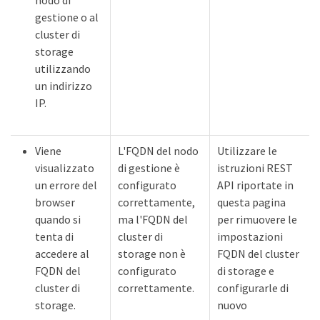
gestione o al
cluster di
storage
utilizzando
un indirizzo
IP.
Viene
L'FQDN del nodo
Utilizzare le
visualizzato
di gestione è
istruzioni REST
un errore del
configurato
API riportate in
browser
correttamente,
questa pagina
quando si
ma l'FQDN del
per rimuovere le
tenta di
cluster di
impostazioni
accedere al
storage non è
FQDN del cluster
FQDN del
configurato
di storage e
cluster di
correttamente.
configurarle di
storage.
nuovo