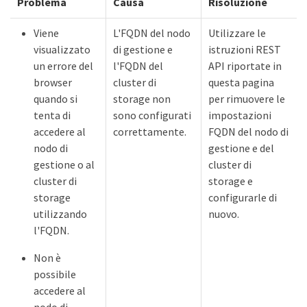
Problema
Causa
Risoluzione
Viene
L'FQDN del nodo
Utilizzare le
visualizzato
di gestione e
istruzioni REST
un errore del
l'FQDN del
API riportate in
browser
cluster di
questa pagina
quando si
storage non
per rimuovere le
tenta di
sono configurati
impostazioni
accedere al
correttamente.
FQDN del nodo di
nodo di
gestione e del
gestione o al
cluster di
cluster di
storage e
storage
configurarle di
utilizzando
nuovo.
l'FQDN.
Non è
possibile
accedere al
nodo di