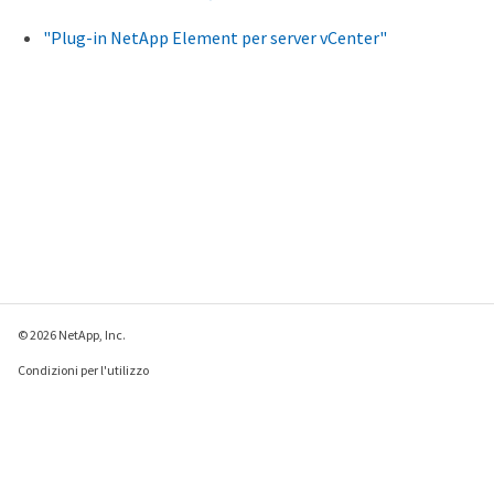
"Plug-in NetApp Element per server vCenter"
© 2026 NetApp, Inc.
Condizioni per l'utilizzo
Direttiva sulla privacy
Direttiva sui cookie
Impostazioni cookie