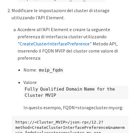
Modificare le impostazioni del cluster di storage
utilizzando l'API Element.
Accedere all'API Element e creare la seguente
preferenza di interfaccia cluster utilizzando
"CreateClusterInterfacePreference"
Metodo API,
inserendo il FQDN MVIP del cluster come valore di
preferenza:
Nome:
mvip_fqdn
Valore:
Fully Qualified Domain Name for the
Cluster MVIP
In questo esempio, FQDN=storagecluster.my.org:
https://<Cluster_MVIP>/json-rpc/12.2?

method=CreateClusterInterfacePreference&name=m
vip_fqdn&value=storagecluster.my.org