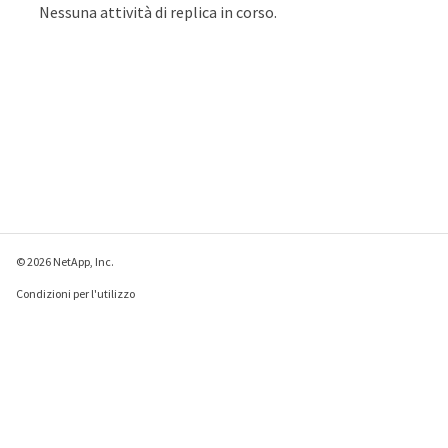
Nessuna attività di replica in corso.
© 2026 NetApp, Inc.
Condizioni per l'utilizzo
Direttiva sulla privacy
Direttiva sui cookie
Impostazioni cookie
Invia feedback su questa pagina