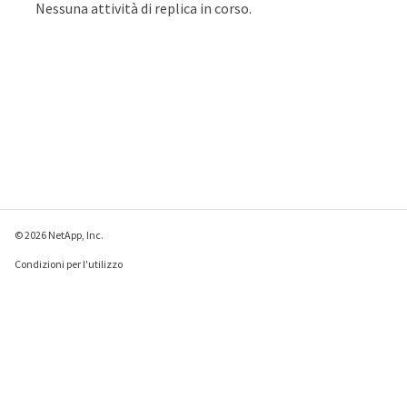
Nessuna attività di replica in corso.
© 2026 NetApp, Inc.
Condizioni per l'utilizzo
Direttiva sulla privacy
Direttiva sui cookie
Impostazioni cookie
Invia feedback su questa pagina