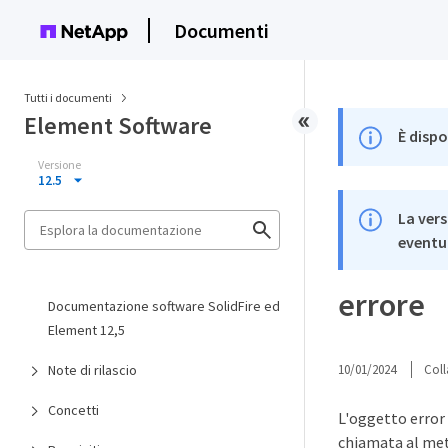
Documenti
Tutti i documenti
Element Software
È dispo
Versione
12.5
La vers
eventua
errore
Documentazione software SolidFire ed
Element 12,5
Note di rilascio
10/01/2024
Coll
Concetti
L'oggetto error 
chiamata al meto