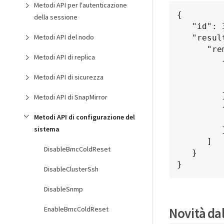
Metodi API per l'autenticazione
{

della sessione
   "id": 3386609,

Metodi API del nodo
   "result": {

      "remoteHosts": [

Metodi API di replica
         {

           "host": "172.16.1.
Metodi API di sicurezza
           "port": 10
         },

Metodi API di SnapMirror
         {

Metodi API di configurazione del
           "host": "172.16.1
sistema
         }

      ]

DisableBmcColdReset
   }

}
DisableClusterSsh
DisableSnmp
Novità da
EnableBmcColdReset