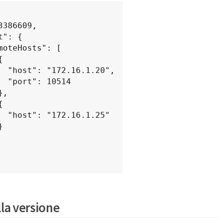
20",

514

.25"

lla versione