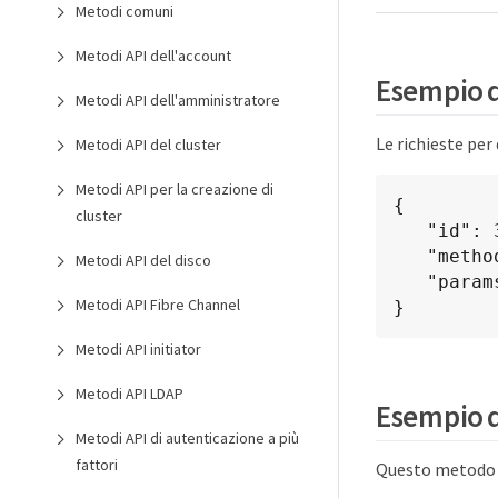
Metodi comuni
Metodi API dell'account
Esempio d
Metodi API dell'amministratore
Le richieste pe
Metodi API del cluster
Metodi API per la creazione di
{

cluster
   "id": 3386609,

   "method": "GetRemoteLoggingHosts",

Metodi API del disco
   "params": {}

Metodi API Fibre Channel
}
Metodi API initiator
Metodi API LDAP
Esempio d
Metodi API di autenticazione a più
fattori
Questo metodo r