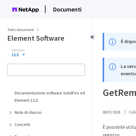
Documenti
Tutti i documenti
Element Software
È dispo
Versione
12.5
La vers
eventua
GetRem
Documentazione software SolidFire ed
Element 12,5
Note di rilascio
08/07/2026
Coll
Concetti
È possibile utili
registro.