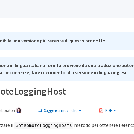
nibile una versione più recente di questo prodotto.
ione in lingua italiana fornita proviene da una traduzione auto
li incoerenze, fare riferimento alla versione in lingua inglese.
oteLoggingHost
aboratori
Suggerisci modifiche
PDF
zzare il
metodo per ottenere l'elenco 
GetRemoteLoggingHosts