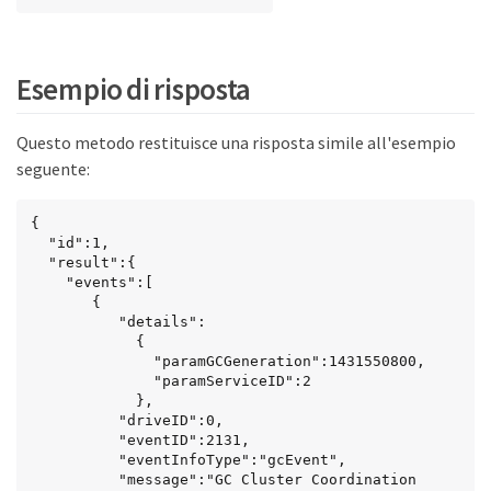
Esempio di risposta
Questo metodo restituisce una risposta simile all'esempio
seguente:
{

  "id":1,

  "result":{

    "events":[

       {

          "details":

            {

              "paramGCGeneration":1431550800,

              "paramServiceID":2

            },

          "driveID":0,

          "eventID":2131,

          "eventInfoType":"gcEvent",

          "message":"GC Cluster Coordination 