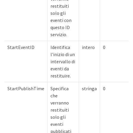
restituiti
solo gli
eventi con
questo ID
servizio.
StartEventID
Identifica
intero
0
l'inizio di un
intervallo di
eventi da
restituire.
StartPublishTime
Specifica
stringa
0
che
verranno
restituiti
solo gli
eventi
pubblicati