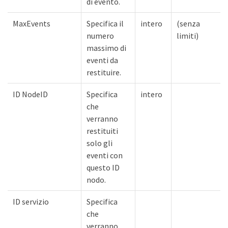
di evento.
MaxEvents
Specifica il
intero
(senza
numero
limiti)
massimo di
eventi da
restituire.
ID NodeID
Specifica
intero
che
verranno
restituiti
solo gli
eventi con
questo ID
nodo.
ID servizio
Specifica
che
verranno