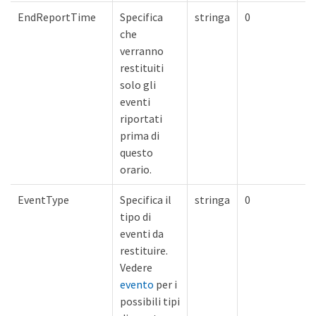
EndReportTime
Specifica
stringa
0
che
verranno
restituiti
solo gli
eventi
riportati
prima di
questo
orario.
EventType
Specifica il
stringa
0
tipo di
eventi da
restituire.
Vedere
evento
per i
possibili tipi