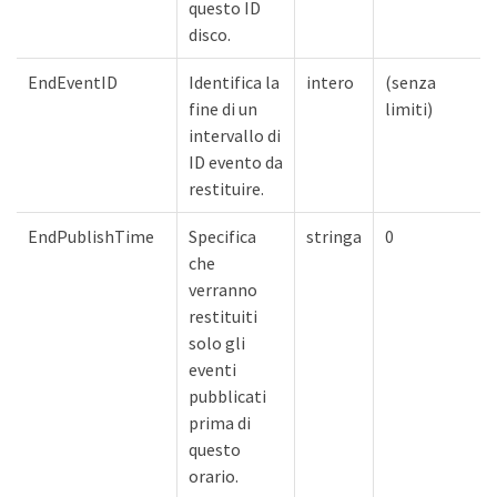
questo ID
disco.
EndEventID
Identifica la
intero
(senza
fine di un
limiti)
intervallo di
ID evento da
restituire.
EndPublishTime
Specifica
stringa
0
che
verranno
restituiti
solo gli
eventi
pubblicati
prima di
questo
orario.