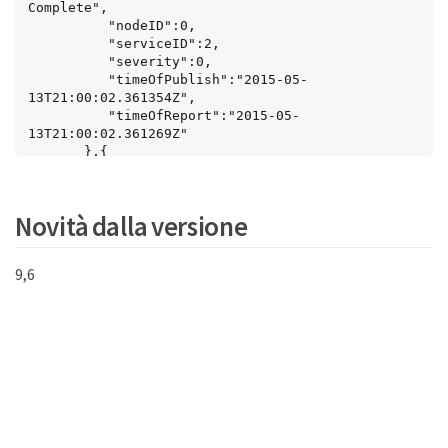
Complete",

          "nodeID":0,

          "serviceID":2,

          "severity":0,

          "timeOfPublish":"2015-05-
13T21:00:02.361354Z",

          "timeOfReport":"2015-05-
13T21:00:02.361269Z"

       },{

          "details":

               {

                  "eligibleBS":
Novità dalla versione
[5,6,7,8,9,10,11,12,13,14,15,16,17,18,19,24,25,26
,27,28,29,30,31,40,41,42,43,44,45,46,47,52,53,54,
55,56,57,58,59,60],

9,6
                  "generation":1431550800,

                  "participatingSS":[23,35,39,51]

               },

          "driveID":0,

          "eventID":2130,

          "eventInfoType":"gcEvent",

          "message":"GCStarted",

          "nodeID":0,

          "serviceID":2,

          "severity":0,
