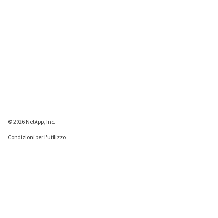
© 2026 NetApp, Inc.
Condizioni per l'utilizzo
Direttiva sulla privacy
Direttiva sui cookie
Impostazioni cookie
Invia feedback su questa pagina