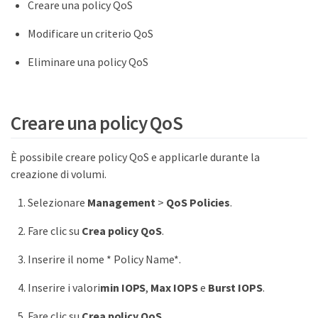
Creare una policy QoS
Modificare un criterio QoS
Eliminare una policy QoS
Creare una policy QoS
È possibile creare policy QoS e applicarle durante la
creazione di volumi.
Selezionare
Management
>
QoS Policies
.
Fare clic su
Crea policy QoS
.
Inserire il nome * Policy Name*.
Inserire i valori
min IOPS
,
Max IOPS
e
Burst IOPS
.
Fare clic su
Crea policy QoS
.