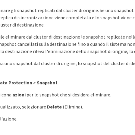
inare gli snapshot replicati dal cluster di origine. Se uno snapshot
a replica di sincronizzazione viene completata e lo snapshot viene 
luster di destinazione.
ile eliminare dal cluster di destinazione le snapshot replicate ne
snapshot cancellati sulla destinazione fino a quando il sistema non
la destinazione rileva l'eliminazione dello snapshot di origine, l
a uno snapshot dal cluster di origine, lo snapshot del cluster di d
ata Protection
>
Snapshot
.
l'icona
azioni
per lo snapshot che si desidera eliminare.
ualizzato, selezionare
Delete
(Elimina).
l'azione.