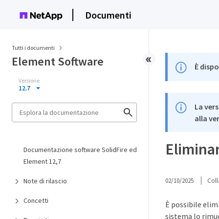
Documenti
Tutti i documenti
Element Software
È dispo
Versione
12.7
La vers
alla ve
Elimina
Documentazione software SolidFire ed
Element 12,7
Note di rilascio
02/10/2025
Coll
Concetti
È possibile elim
sistema lo rim