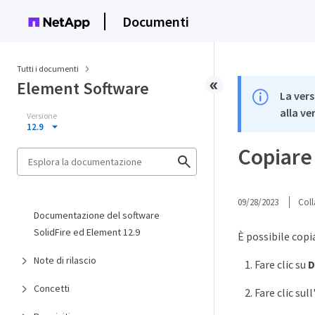
Documenti
Tutti i documenti
Element Software
La vers
alla ve
Versione
12.9
Copiare 
09/28/2023
Coll
Documentazione del software
SolidFire ed Element 12.9
È possibile copi
Note di rilascio
Fare clic su
D
Concetti
Fare clic sul