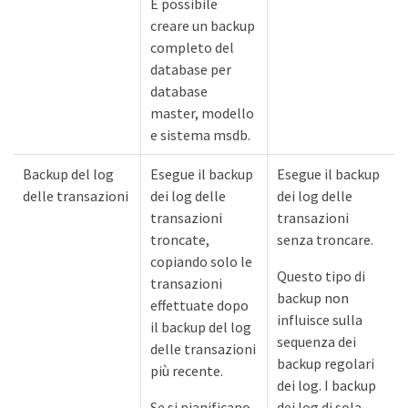
È possibile
creare un backup
completo del
database per
database
master, modello
e sistema msdb.
Backup del log
Esegue il backup
Esegue il backup
delle transazioni
dei log delle
dei log delle
transazioni
transazioni
troncate,
senza troncare.
copiando solo le
Questo tipo di
transazioni
backup non
effettuate dopo
influisce sulla
il backup del log
sequenza dei
delle transazioni
backup regolari
più recente.
dei log. I backup
Se si pianificano
dei log di sola