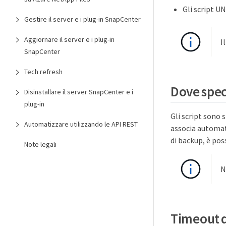
Gli script U
Gestire il server e i plug-in SnapCenter
Aggiornare il server e i plug-in
I
SnapCenter
Tech refresh
Dove speci
Disinstallare il server SnapCenter e i
plug-in
Gli script sono 
Automatizzare utilizzando le API REST
associa automati
di backup, è pos
Note legali
N
Timeout d