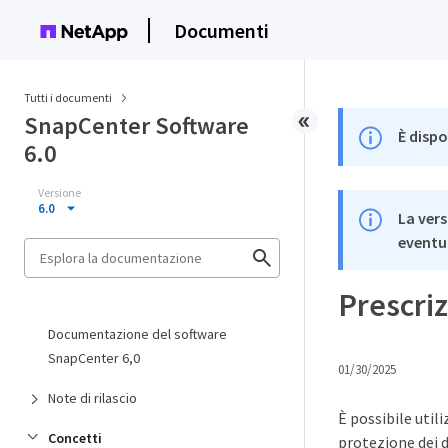
Documenti
Tutti i documenti
SnapCenter Software
È dispo
6.0
Versione
6.0
La vers
eventua
Prescriz
Documentazione del software
SnapCenter 6,0
01/30/2025
Note di rilascio
È possibile util
Concetti
protezione dei d