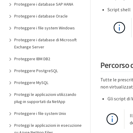
Proteggere i database SAP HANA
Script shell
Proteggere i database Oracle
Proteggere i file system Windows
Proteggere i database di Microsoft
Exchange Server
Proteggere IBM DB2
Percorso d
Proteggere PostgreSQL
Tutte le prescri
Proteggere MySQL
non virtualizzat
Proteggi le applicazioni utilizzando
Gli script d
plug-in supportati da NetApp
Proteggere i file system Unix
I
d
Proteggi le applicazioni in esecuzione
su Azure NetApp Files