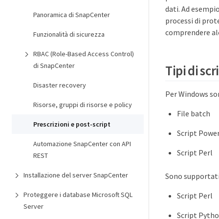
dati. Ad esempio
Panoramica di SnapCenter
processi di prot
comprendere alcu
Funzionalità di sicurezza
RBAC (Role-Based Access Control)
di SnapCenter
Tipi di sc
Disaster recovery
Per Windows sono
Risorse, gruppi di risorse e policy
File batch
Prescrizioni e post-script
Script Powe
Automazione SnapCenter con API
Script Perl
REST
Installazione del server SnapCenter
Sono supportati 
Proteggere i database Microsoft SQL
Script Perl
Server
Script Pyth