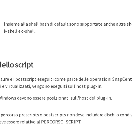
Insieme alla shell bash di default sono supportate anche altre sh
k-shell e c-shell.
ello script
tture e i postscript eseguiti come parte delle operazioni SnapCent
i e virtualizzati, vengono eseguiti sull'host plug-in.
i Windows devono essere posizionati sull'host del plug-in.
l percorso prescripts o postscripts non deve includere dischi o condiv
eve essere relativo al PERCORSO_SCRIPT.