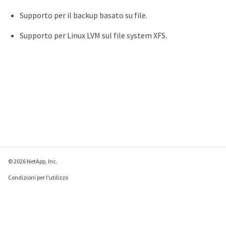
Supporto per il backup basato su file.
Supporto per Linux LVM sul file system XFS.
© 2026 NetApp, Inc.
Condizioni per l'utilizzo
Direttiva sulla privacy
Direttiva sui cookie
Impostazioni cookie