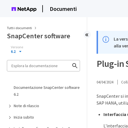
Documenti
Tutti i documenti
SnapCenter software
La vers
alla ve
Versione
6.2
Plug-in
04/04/2024
Coll
Documentazione SnapCenter software
6.2
SnapCenter si in
SAP HANA, utiliz
Note di rilascio
Interfaccia 
Inizia subito
L'interfacci