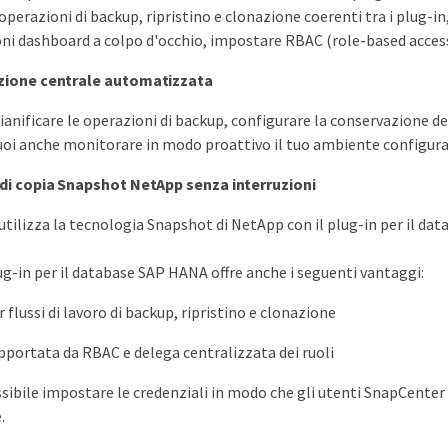
erazioni di backup, ripristino e clonazione coerenti tra i plug-in,
oni dashboard a colpo d'occhio, impostare RBAC (role-based access c
zione centrale automatizzata
pianificare le operazioni di backup, configurare la conservazione de
Puoi anche monitorare in modo proattivo il tuo ambiente configuran
di copia Snapshot NetApp senza interruzioni
tilizza la tecnologia Snapshot di NetApp con il plug-in per il dat
lug-in per il database SAP HANA offre anche i seguenti vantaggi:
flussi di lavoro di backup, ripristino e clonazione
pportata da RBAC e delega centralizzata dei ruoli
ssibile impostare le credenziali in modo che gli utenti SnapCenter 
.