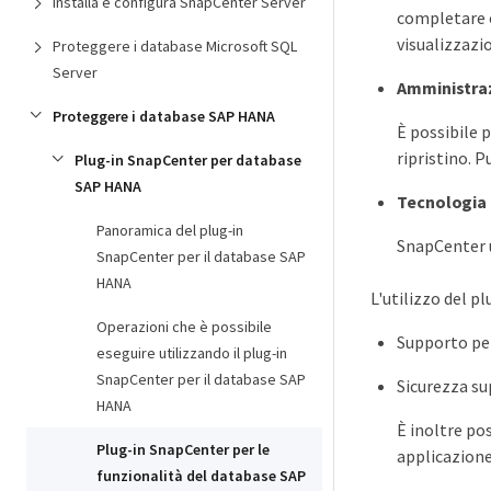
Installa e configura SnapCenter Server
completare op
visualizzazi
Proteggere i database Microsoft SQL
Server
Amministra
Proteggere i database SAP HANA
È possibile 
ripristino. 
Plug-in SnapCenter per database
SAP HANA
Tecnologia 
Panoramica del plug-in
SnapCenter u
SnapCenter per il database SAP
HANA
L'utilizzo del p
Operazioni che è possibile
Supporto per 
eseguire utilizzando il plug-in
SnapCenter per il database SAP
Sicurezza su
HANA
È inoltre po
Plug-in SnapCenter per le
applicazione
funzionalità del database SAP