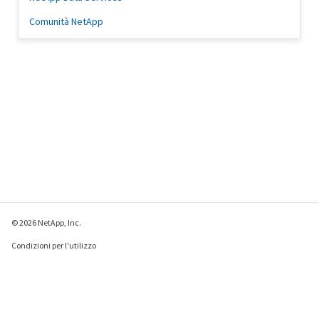
Comunità NetApp
© 2026 NetApp, Inc.
Condizioni per l'utilizzo
Direttiva sulla privacy
Direttiva sui cookie
Impostazioni cookie