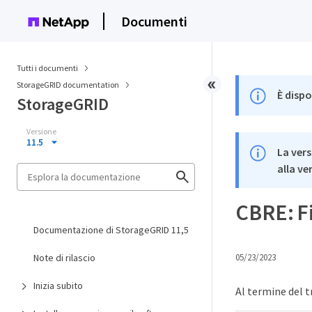
Documenti
Tutti i documenti
StorageGRID documentation
È dispo
StorageGRID
Versione
11.5
La vers
alla ve
CBRE: F
Documentazione di StorageGRID 11,5
Note di rilascio
05/23/2023
Inizia subito
Al termine del t