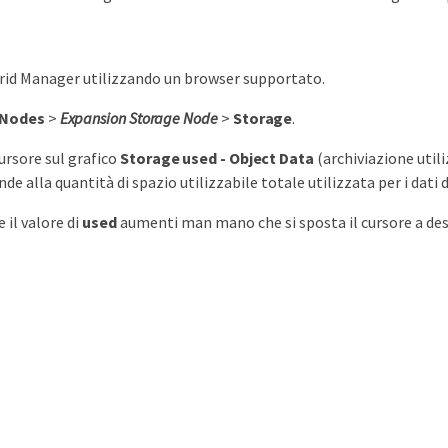
rid Manager utilizzando un browser supportato.
Nodes
>
Expansion Storage Node
>
Storage
.
cursore sul grafico
Storage used - Object Data
(archiviazione utili
de alla quantità di spazio utilizzabile totale utilizzata per i dati 
e il valore di
used
aumenti man mano che si sposta il cursore a dest