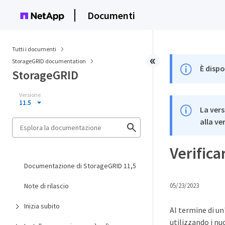
Documenti
Tutti i documenti
StorageGRID documentation
È dispo
StorageGRID
Versione
11.5
La vers
alla ve
Verifica
Documentazione di StorageGRID 11,5
Note di rilascio
05/23/2023
Inizia subito
Al termine di u
utilizzando i nu