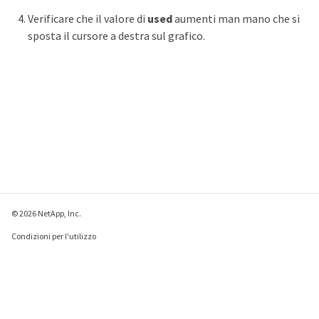
Verificare che il valore di
used
aumenti man mano che si
sposta il cursore a destra sul grafico.
© 2026 NetApp, Inc.
Condizioni per l'utilizzo
Direttiva sulla privacy
Direttiva sui cookie
Impostazioni cookie