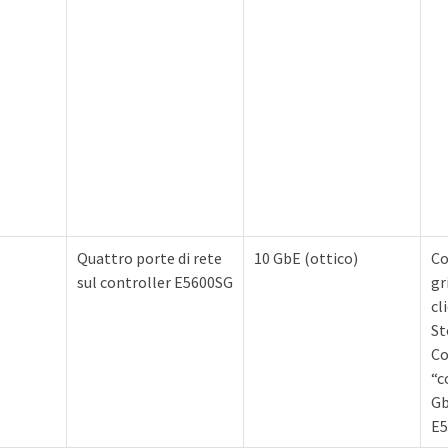
Quattro porte di rete
10 GbE (ottico)
Co
sul controller E5600SG
gr
cl
St
Co
“c
Gb
E5