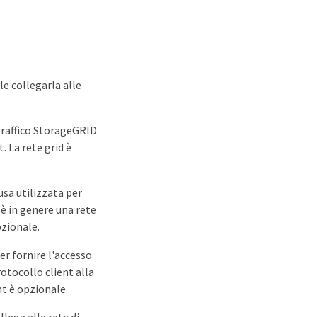
e collegarla alle
 traffico StorageGRID
t. La rete grid è
usa utilizzata per
è in genere una rete
pzionale.
per fornire l'accesso
protocollo client alla
nt è opzionale.