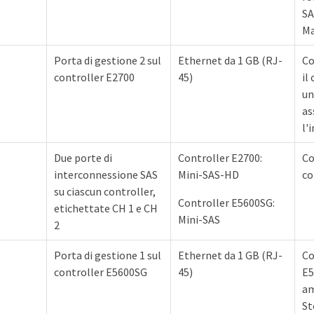
SA
Ma
Porta di gestione 2 sul
Ethernet da 1 GB (RJ-
Co
controller E2700
45)
il
un
as
l'
Due porte di
Controller E2700:
Co
interconnessione SAS
Mini-SAS-HD
co
su ciascun controller,
Controller E5600SG:
etichettate CH 1 e CH
Mini-SAS
2
Porta di gestione 1 sul
Ethernet da 1 GB (RJ-
Co
controller E5600SG
45)
E5
am
St