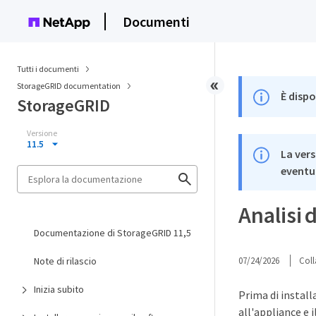
Documenti
Tutti i documenti
StorageGRID documentation
È dispo
StorageGRID
Versione
11.5
La vers
eventua
Analisi 
Documentazione di StorageGRID 11,5
Note di rilascio
07/24/2026
Coll
Inizia subito
Prima di install
all'appliance e 