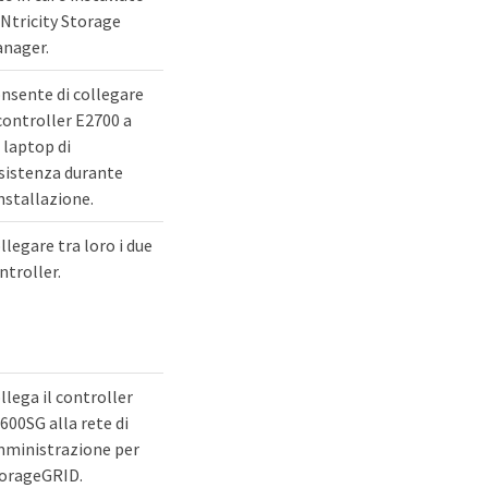
Ntricity Storage
nager.
nsente di collegare
 controller E2700 a
 laptop di
sistenza durante
installazione.
llegare tra loro i due
ntroller.
llega il controller
600SG alla rete di
ministrazione per
orageGRID.