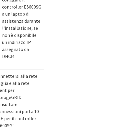
controller E5600SG
a un laptop di
assistenza durante
l'installazione, se
non è disponibile
un indirizzo IP
assegnato da
DHCP.
nnettersi alla rete
iglia e alla rete
ient per
orageGRID.
nsultare
onnessioni porta 10-
E per il controller
600SG”.