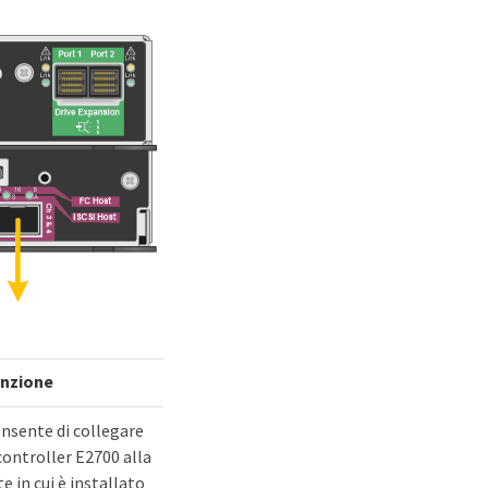
nzione
nsente di collegare
 controller E2700 alla
te in cui è installato