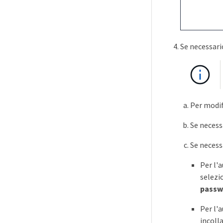
Se necessari
Per modif
Se necess
Se necessa
Per l'
selez
passw
Per l'
incoll