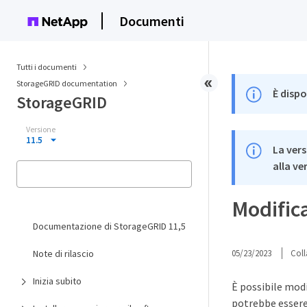
Documenti
Tutti i documenti
StorageGRID documentation
È dispo
StorageGRID
Versione
11.5
La vers
alla ve
Modifica
Documentazione di StorageGRID 11,5
Note di rilascio
05/23/2023
Coll
Inizia subito
È possibile modi
potrebbe essere 