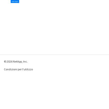
© 2026 NetApp, Inc.
Condizioni per l'utilizzo
Direttiva sulla privacy
Direttiva sui cookie
Impostazioni cookie
Invia feedback su questa pagina