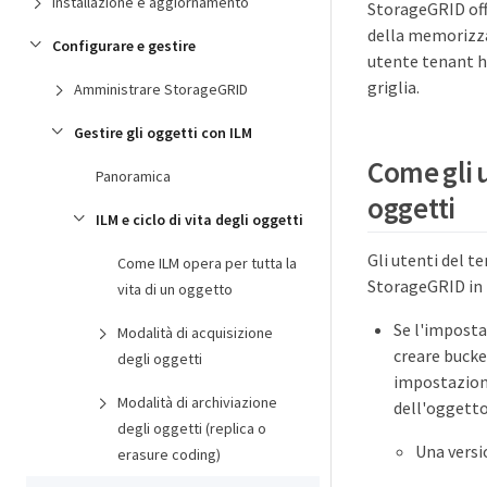
Installazione e aggiornamento
StorageGRID offr
della memorizzaz
Configurare e gestire
utente tenant h
griglia.
Amministrare StorageGRID
Gestire gli oggetti con ILM
Come gli 
Panoramica
oggetti
ILM e ciclo di vita degli oggetti
Gli utenti del 
Come ILM opera per tutta la
StorageGRID in t
vita di un oggetto
Se l'imposta
Modalità di acquisizione
creare bucket
degli oggetti
impostazioni
Modalità di archiviazione
dell'oggetto
degli oggetti (replica o
Una versi
erasure coding)