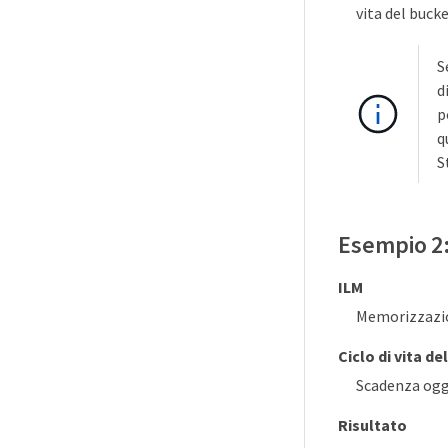
vita del buck
S
d
p
q
S
Esempio 2: 
ILM
Memorizzazion
Ciclo di vita de
Scadenza ogge
Risultato