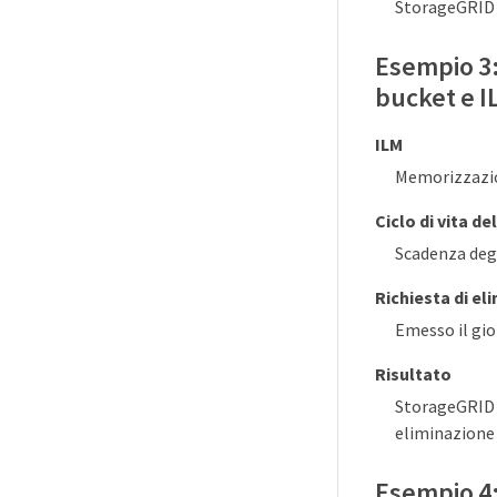
StorageGRID e
Esempio 3: 
bucket e I
ILM
Memorizzazion
Ciclo di vita de
Scadenza degl
Richiesta di el
Emesso il gi
Risultato
StorageGRID e
eliminazione 
Esempio 4: 