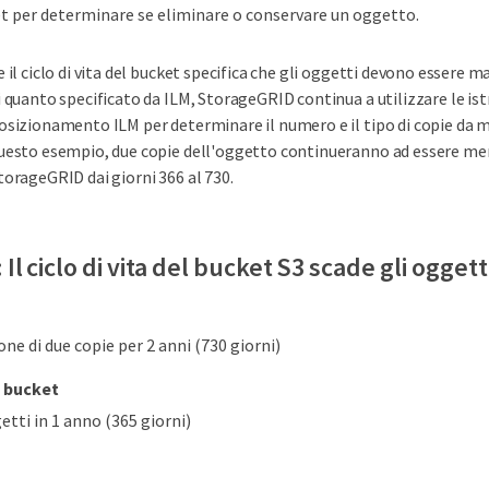
et per determinare se eliminare o conservare un oggetto.
e il ciclo di vita del bucket specifica che gli oggetti devono essere 
i quanto specificato da ILM, StorageGRID continua a utilizzare le ist
osizionamento ILM per determinare il numero e il tipo di copie da 
uesto esempio, due copie dell'oggetto continueranno ad essere me
torageGRID dai giorni 366 al 730.
Il ciclo di vita del bucket S3 scade gli oggett
e di due copie per 2 anni (730 giorni)
l bucket
tti in 1 anno (365 giorni)