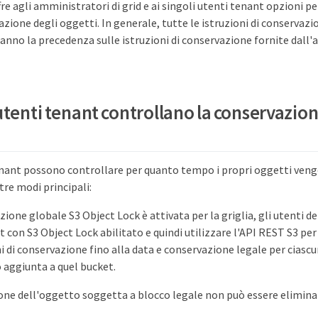
e agli amministratori di grid e ai singoli utenti tenant opzioni per
ione degli oggetti. In generale, tutte le istruzioni di conservazi
anno la precedenza sulle istruzioni di conservazione fornite dall
utenti tenant controllano la conservazion
tenant possono controllare per quanto tempo i propri oggetti ve
re modi principali:
zione globale S3 Object Lock è attivata per la griglia, gli utenti 
 con S3 Object Lock abilitato e quindi utilizzare l'API REST S3 per 
 di conservazione fino alla data e conservazione legale per ciasc
 aggiunta a quel bucket.
one dell'oggetto soggetta a blocco legale non può essere elimin