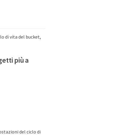
o di vita del bucket,
etti più a
tazioni del ciclo di