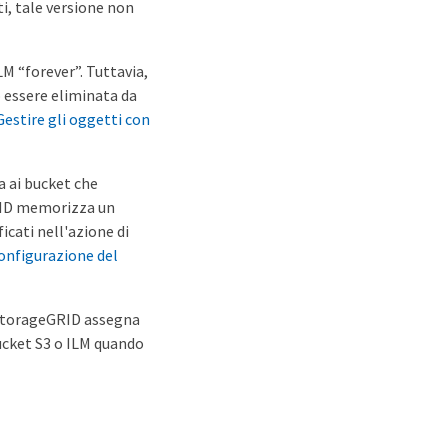
i, tale versione non
M “forever”. Tuttavia,
 essere eliminata da
Gestire gli oggetti con
a ai bucket che
eGRID memorizza un
icati nell'azione di
configurazione del
. StorageGRID assegna
 bucket S3 o ILM quando