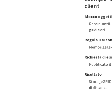
client
Blocco oggetti
Retain-until-
giudiziari.
Regola ILM co
Memorizzazion
Richiesta di el
Pubblicato il
Risultato
StorageGRID n
di distanza.