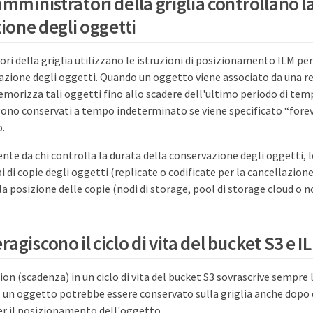
mministratori della griglia controllano l
ione degli oggetti
ri della griglia utilizzano le istruzioni di posizionamento ILM per
zione degli oggetti. Quando un oggetto viene associato da una r
orizza tali oggetti fino allo scadere dell'ultimo periodo di temp
ono conservati a tempo indeterminato se viene specificato “forever
.
te da chi controlla la durata della conservazione degli oggetti, 
pi di copie degli oggetti (replicate o codificate per la cancellazio
 posizione delle copie (nodi di storage, pool di storage cloud o no
agiscono il ciclo di vita del bucket S3 e I
ion (scadenza) in un ciclo di vita del bucket S3 sovrascrive sempre
 un oggetto potrebbe essere conservato sulla griglia anche dopo 
er il posizionamento dell'oggetto.