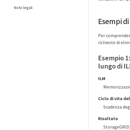
Note legali
Esempi di
Per comprendere 
richieste di eli
Esempio 1: 
lungo di I
ILM
Memorizzazion
Ciclo di vita de
Scadenza degl
Risultato
StorageGRID m