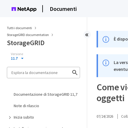
Documenti
Tutti i documenti
StorageGRID documentation
È dispo
StorageGRID
Versione
11.7
La vers
eventua
Come vi
Documentazione di StorageGRID 11,7
oggetti
Note di rilascio
07/24/2026
Coll
Inizia subito