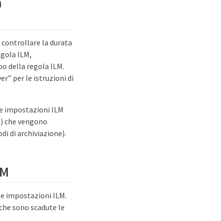
a
 controllare la durata
egola ILM,
o della regola ILM.
” per le istruzioni di
le impostazioni ILM
ne) che vengono
di di archiviazione).
LM
 le impostazioni ILM.
che sono scadute le