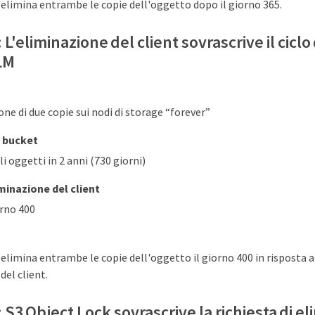
limina entrambe le copie dell'oggetto dopo il giorno 365.
L'eliminazione del client sovrascrive il ciclo 
LM
e di due copie sui nodi di storage “forever”
l bucket
i oggetti in 2 anni (730 giorni)
iminazione del client
orno 400
limina entrambe le copie dell'oggetto il giorno 400 in risposta al
del client.
S3 Object Lock sovrascrive la richiesta di e