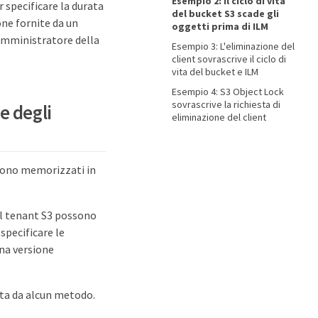
Esempio 2: Il ciclo di vita
 specificare la durata
del bucket S3 scade gli
one fornite da un
oggetti prima di ILM
'amministratore della
Esempio 3: L'eliminazione del
client sovrascrive il ciclo di
vita del bucket e ILM
Esempio 4: S3 Object Lock
sovrascrive la richiesta di
e degli
eliminazione del client
ngono memorizzati in
del tenant S3 possono
specificare le
una versione
ata da alcun metodo.