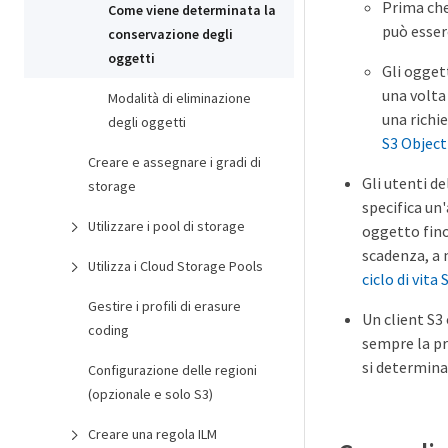
Prima che
Come viene determinata la
può esser
conservazione degli
oggetti
Gli ogget
una volta
Modalità di eliminazione
una richie
degli oggetti
S3 Object
Creare e assegnare i gradi di
Gli utenti d
storage
specifica un
Utilizzare i pool di storage
oggetto fino
scadenza, a 
Utilizza i Cloud Storage Pools
ciclo di vita 
Gestire i profili di erasure
Un client S3
coding
sempre la pri
si determina
Configurazione delle regioni
(opzionale e solo S3)
Creare una regola ILM