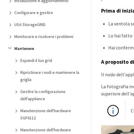
Installazione e aggiornamento
Prima di inizi
Configurare e gestire
La ventola s
USA StorageGRID
Lo hai fatto
Monitorare e risolvere i problemi
Hai conferma
Mantenere
Espandi il tuo grid
A proposito d
Ripristinare i nodi e mantenere la
Il nodo dell'app
griglia
La fotografia mo
Gestire la configurazione
superiore dell'a
dell'appliance
C
Manutenzione dell'hardware
SGF6112
Manutenzione dell'hardware