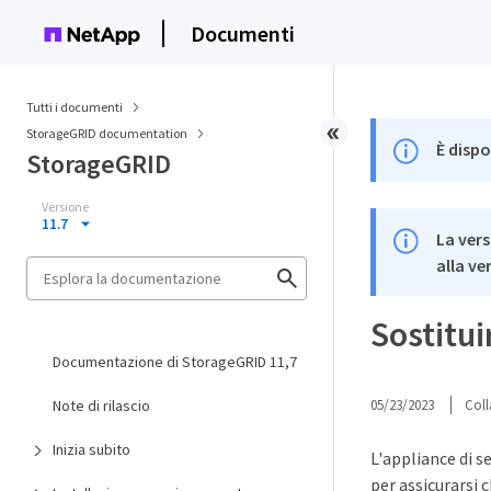
Documenti
Tutti i documenti
StorageGRID documentation
È dispo
StorageGRID
Versione
11.7
La vers
alla ve
Sostitui
Documentazione di StorageGRID 11,7
Note di rilascio
05/23/2023
Coll
Inizia subito
L'appliance di s
per assicurarsi 