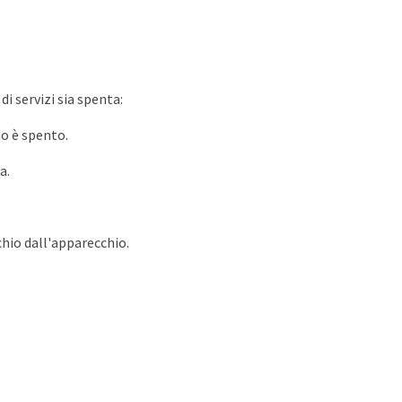
i servizi sia spenta:
io è spento.
a.
chio dall'apparecchio.