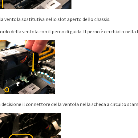
la ventola sostitutiva nello slot aperto dello chassis.
bordo della ventola con il perno di guida. Il perno è cerchiato nella
decisione il connettore della ventola nella scheda a circuito sta