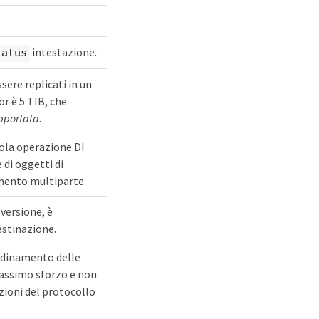
intestazione.
tatus
ere replicati in un
or è 5 TIB, che
pportata
.
ola operazione DI
 di oggetti di
camento multiparte.
 versione, è
estinazione.
ordinamento delle
 massimo sforzo e non
azioni del protocollo