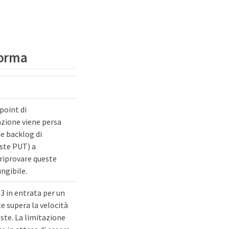
aforma
point di
azione viene persa
e backlog di
este PUT) a
riprovare queste
ngibile.
3 in entrata per un
te supera la velocità
este. La limitazione