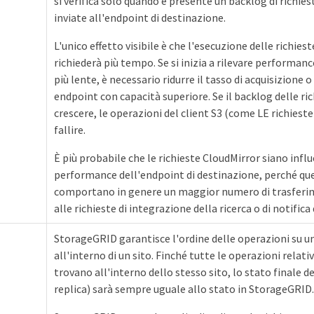
si verifica solo quando è presente un backlog di richies
inviate all'endpoint di destinazione.
L'unico effetto visibile è che l'esecuzione delle richies
richiederà più tempo. Se si inizia a rilevare performan
più lente, è necessario ridurre il tasso di acquisizione o
endpoint con capacità superiore. Se il backlog delle ri
crescere, le operazioni del client S3 (come LE richiest
fallire.
È più probabile che le richieste CloudMirror siano infl
performance dell'endpoint di destinazione, perché que
comportano in genere un maggior numero di trasferime
alle richieste di integrazione della ricerca o di notifica 
StorageGRID garantisce l'ordine delle operazioni su 
all'interno di un sito. Finché tutte le operazioni relati
trovano all'interno dello stesso sito, lo stato finale d
replica) sarà sempre uguale allo stato in StorageGRID.