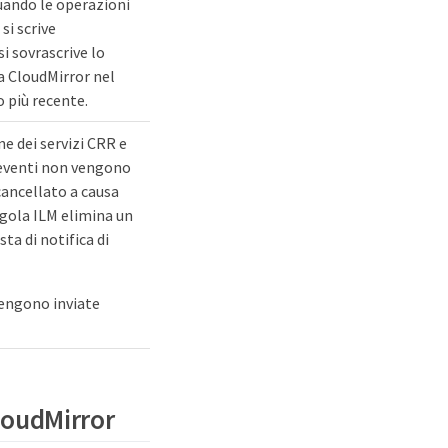
uando le operazioni
si scrive
i sovrascrive lo
da CloudMirror nel
 più recente.
e dei servizi CRR e
i eventi non vengono
cancellato a causa
egola ILM elimina un
ta di notifica di
 vengono inviate
CloudMirror