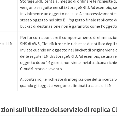
StorageGRID tenta al meglio di ordinare le richieste q
vengono eseguite nei siti StorageGRID. Ad esempio, se 
inizialmente un oggetto nel sito A e successivamente s
stesso oggetto nel sito B, l'oggetto finale replicato 
bucket di destinazione non è garantito come l'oggetto
i
Per far corrispondere il comportamento di eliminazion
 su ILM
SNS di AWS, CloudMirror e le richieste di notifica degl
inviate quando un oggetto nel bucket di origine viene 
delle regole ILM di StorageGRID. Ad esempio, se una r
oggetto dopo 14 giorni, non viene inviata alcuna richies
CloudMirror o di evento.
Al contrario, le richieste di integrazione della ricerca
quando gli oggetti vengono eliminati a causa di ILM.
ioni sull'utilizzo del servizio di replica 