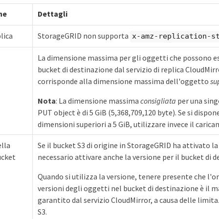
ne
Dettagli
lica
StorageGRID non supporta
x-amz-replication-s
La dimensione massima per gli oggetti che possono ess
bucket di destinazione dal servizio di replica CloudMirr
corrisponde alla dimensione massima dell'oggetto
su
Nota
: La dimensione massima
consigliata
per una sing
PUT object è di 5 GiB (5,368,709,120 byte). Se si dispone
dimensioni superiori a 5 GiB, utilizzare invece il cari
ella
Se il bucket S3 di origine in StorageGRID ha attivato la
ucket
necessario attivare anche la versione per il bucket di d
Quando si utilizza la versione, tenere presente che l'
versioni degli oggetti nel bucket di destinazione è il
garantito dal servizio CloudMirror, a causa delle limit
S3.