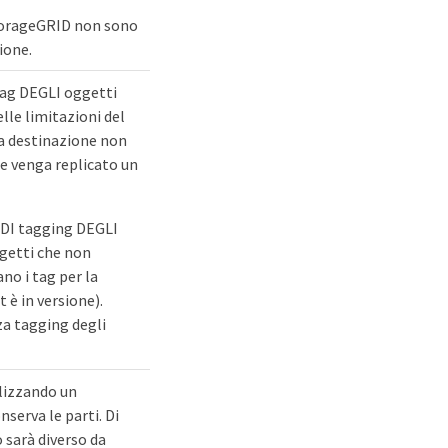
n StorageGRID non sono
zione.
 tag DEGLI oggetti
lle limitazioni del
 la destinazione non
he venga replicato un
te DI tagging DEGLI
ggetti che non
no i tag per la
t è in versione).
za tagging degli
ilizzando un
serva le parti. Di
 sarà diverso da