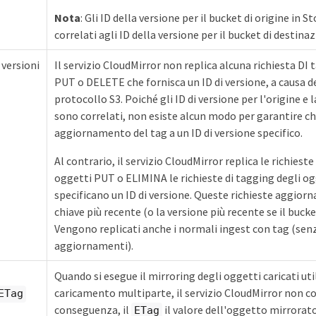
Nota
: Gli ID della versione per il bucket di origine i
correlati agli ID della versione per il bucket di destina
 versioni
Il servizio CloudMirror non replica alcuna richiesta DI
PUT o DELETE che fornisca un ID di versione, a causa de
protocollo S3. Poiché gli ID di versione per l'origine e
sono correlati, non esiste alcun modo per garantire c
aggiornamento del tag a un ID di versione specifico.
Al contrario, il servizio CloudMirror replica le richies
oggetti PUT o ELIMINA le richieste di tagging degli o
specificano un ID di versione. Queste richieste aggiorna
chiave più recente (o la versione più recente se il bucke
Vengono replicati anche i normali ingest con tag (sen
aggiornamenti).
Quando si esegue il mirroring degli oggetti caricati ut
caricamento multiparte, il servizio CloudMirror non con
ETag
conseguenza, il
il valore dell'oggetto mirrorato
ETag