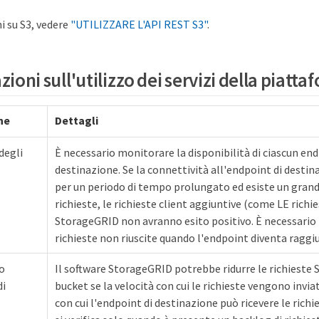
i su S3, vedere
"UTILIZZARE L'API REST S3"
.
ioni sull'utilizzo dei servizi della piatt
ne
Dettagli
degli
È necessario monitorare la disponibilità di ciascun end
destinazione. Se la connettività all'endpoint di destin
per un periodo di tempo prolungato ed esiste un grand
richieste, le richieste client aggiuntive (come LE richi
StorageGRID non avranno esito positivo. È necessario 
richieste non riuscite quando l'endpoint diventa raggiu
o
Il software StorageGRID potrebbe ridurre le richieste S
di
bucket se la velocità con cui le richieste vengono invia
con cui l'endpoint di destinazione può ricevere le richi