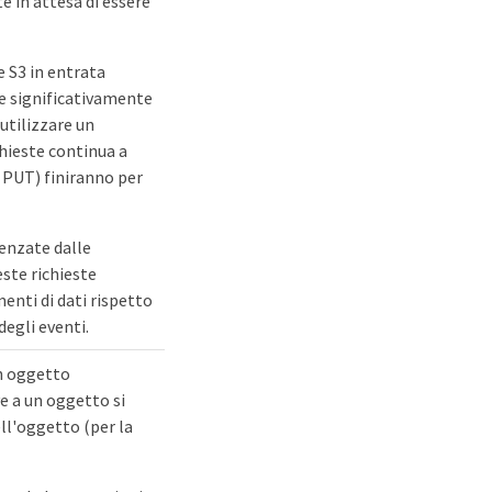
te in attesa di essere
te S3 in entrata
ce significativamente
 utilizzare un
chieste continua a
e PUT) finiranno per
uenzate dalle
ste richieste
nti di dati rispetto
degli eventi.
un oggetto
ve a un oggetto si
ell'oggetto (per la