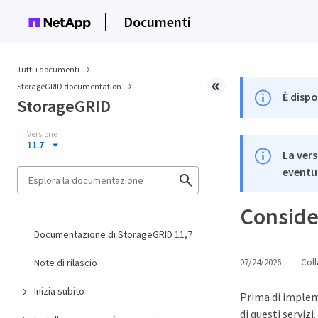
Documenti
Tutti i documenti
StorageGRID documentation
È dispo
StorageGRID
Versione
11.7
La vers
eventua
Consider
Documentazione di StorageGRID 11,7
Note di rilascio
07/24/2026
Coll
Inizia subito
Prima di impleme
di questi servizi.