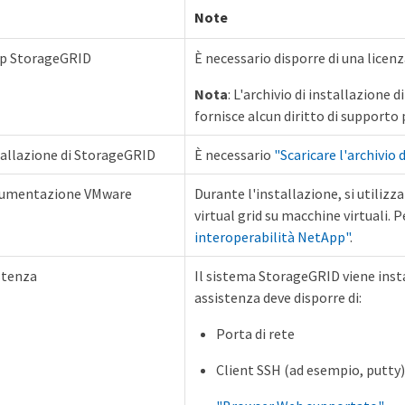
Note
pp StorageGRID
È necessario disporre di una licen
Nota
: L'archivio di installazione
fornisce alcun diritto di supporto 
stallazione di StorageGRID
È necessario
"Scaricare l'archivio 
cumentazione VMware
Durante l'installazione, si utili
virtual grid su macchine virtuali. 
interoperabilità NetApp"
.
stenza
Il sistema StorageGRID viene insta
assistenza deve disporre di:
Porta di rete
Client SSH (ad esempio, putty)