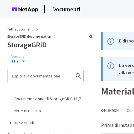
Documenti
Tutti i documenti
StorageGRID documentation
È dispo
StorageGRID
Versione
11.7
La vers
alla ve
Material
Documentazione di StorageGRID 11,7
Note di rilascio
04/10/2024
Coll
Inizia subito
Prima di install